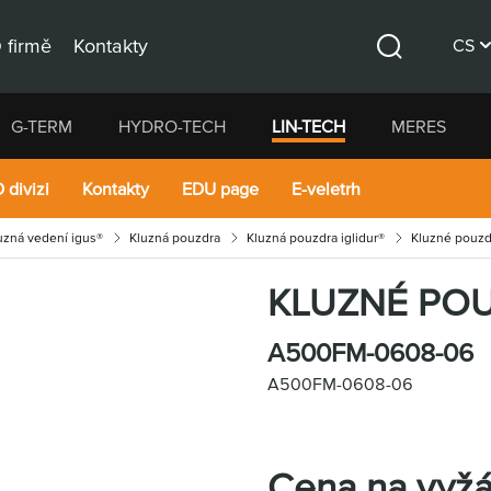
 firmě
Kontakty
CS
Hledat
DE
G-TERM
HYDRO-TECH
LIN-TECH
MERES
EN
 divizi
Kontakty
EDU page
E-veletrh
luzná vedení igus®
Kluzná pouzdra
Kluzná pouzdra iglidur®
Kluzné pouzd
KLUZNÉ PO
A500FM-0608-06
A500FM-0608-06
Cena na vyžá