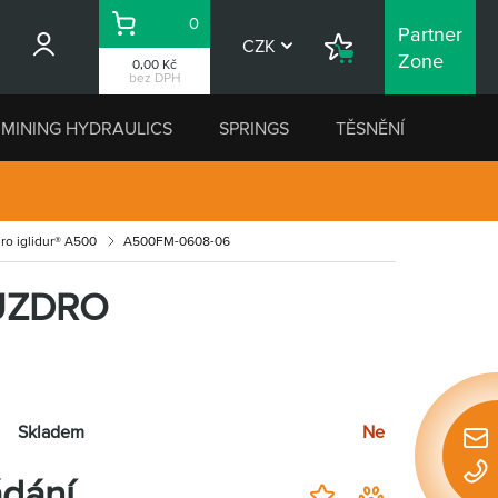
0
Partner
Košík
CZK
Nákupní
Zone
0,00 Kč
seznam
bez DPH
MINING HYDRAULICS
SPRINGS
TĚSNĚNÍ
ro iglidur® A500
A500FM-0608-06
UZDRO
Skladem
Ne
Rychl
konta
dání