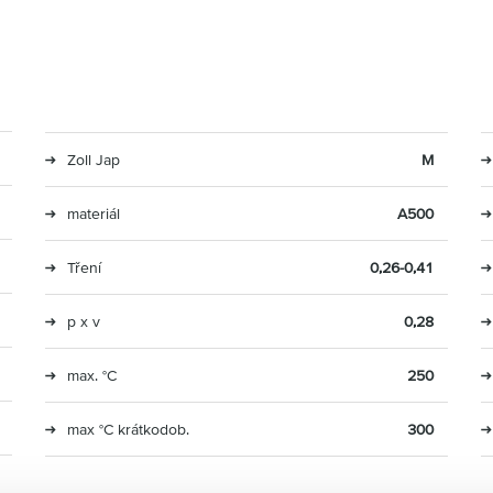
Zoll Jap
M
materiál
A500
Tření
0,26-0,41
p x v
0,28
max. °C
250
max °C krátkodob.
300