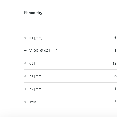
Parametry
d1 [mm]
6
Vnější Ø d2 [mm]
8
d3 [mm]
12
b1 [mm]
6
b2 [mm]
1
Tvar
F