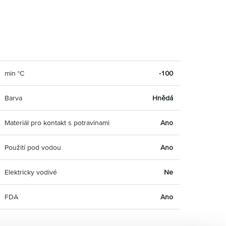
min °C
-100
Barva
Hnědá
Materiál pro kontakt s potravinami
Ano
Použití pod vodou
Ano
Elektricky vodivé
Ne
FDA
Ano