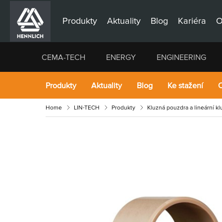
Produkty
Aktuality
Blog
Kariéra
O
CEMA-TECH
ENERGY
ENGINEERING
Produkty
Aktuality
Blog
Ke stažení
O
Home
LIN-TECH
Produkty
Kluzná pouzdra a lineární k