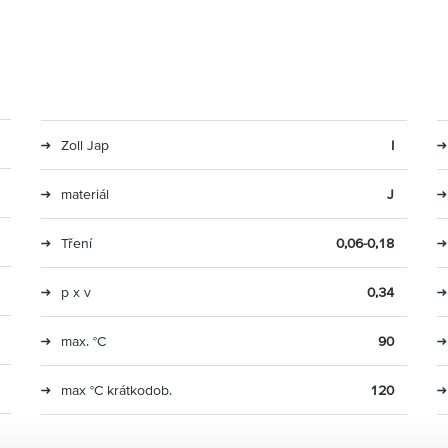
Zoll Jap
I
materiál
J
Tření
0,06-0,18
p x v
0,34
max. °C
90
max °C krátkodob.
120