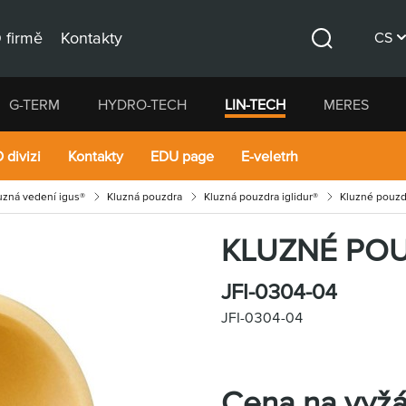
 firmě
Kontakty
CS
Hledat
DE
G-TERM
HYDRO-TECH
LIN-TECH
MERES
EN
 divizi
Kontakty
EDU page
E-veletrh
luzná vedení igus®
Kluzná pouzdra
Kluzná pouzdra iglidur®
Kluzné pouzdr
KLUZNÉ PO
JFI-0304-04
JFI-0304-04
Cena na vyžá