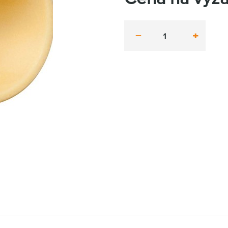
minus
plus