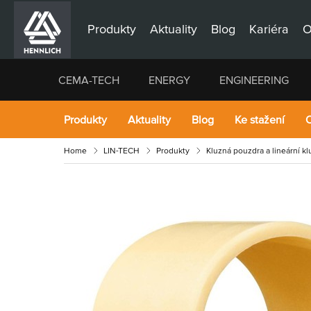
Produkty
Aktuality
Blog
Kariéra
O
CEMA-TECH
ENERGY
ENGINEERING
Produkty
Aktuality
Blog
Ke stažení
O
Home
LIN-TECH
Produkty
Kluzná pouzdra a lineární k