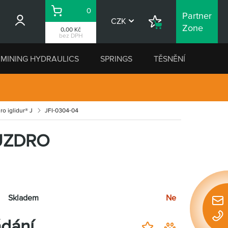
0
Partner
Košík
CZK
Nákupní
Zone
0,00 Kč
seznam
bez DPH
MINING HYDRAULICS
SPRINGS
TĚSNĚNÍ
o iglidur® J
JFI-0304-04
UZDRO
Skladem
Ne
Rychl
konta
dání