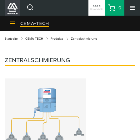
0,00 €
0
Ohne MwSt.
Warenkorb
Suche
HENNLICH-Divisionen
CEMA-TECH
Produkte
Startseite
CEMA-TECH
Produkte
Zentralschmierung
Firma
Kontakte
ZENTRALSCHMIERUNG
DE
Anmeldung
EUR
Einkaufsliste
Partner
Zone