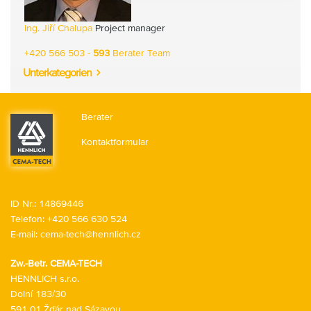
Ing. Jiří Chalupa
Project manager
+420 566 503 -
593
Berater Team
Unterkategorien
Berater
Kontaktformular
ID Nr.: 14869446
Telefon:
+420 566 630 524
E-mail:
cema-tech@hennlich.cz
Zw.-Betr. CEMA-TECH
HENNLICH s.r.o.
Dolní 183/30
591 01 Žďár nad Sázavou