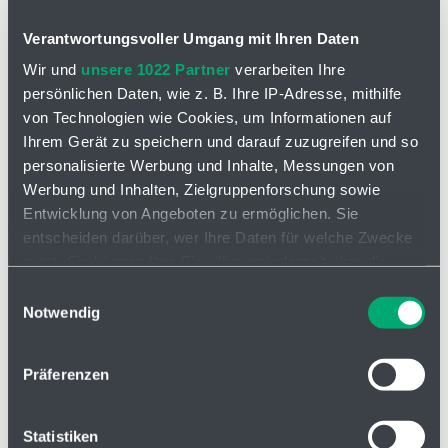
Verantwortungsvoller Umgang mit Ihren Daten
Zentralschmiersysteme
Wir und
unsere 1022 Partner
verarbeiten Ihre
persönlichen Daten, wie z. B. Ihre IP-Adresse, mithilfe
von Technologien wie Cookies, um Informationen auf
Ihrem Gerät zu speichern und darauf zuzugreifen und so
personalisierte Werbung und Inhalte, Messungen von
Werbung und Inhalten, Zielgruppenforschung sowie
Entwicklung von Angeboten zu ermöglichen. Sie
entscheiden darüber, wer Ihre Daten für welche Zwecke
nutzt. Sie können Ihre Einwilligung jederzeit über die
Cookie-Erklärung oder durch Klicken auf das Privacy
Einwilligungsauswahl
Trigger Symbol ändern oder widerrufen
Notwendig
Komponenten für Zentralschmiersysteme
Wenn Sie es erlauben, würden wir auch gerne:
Unterkategorien
Präferenzen
Informationen über Ihre geografische Lage erfassen,
welche bis auf einige Meter genau sein können
Ihr Gerät durch aktives Scannen nach bestimmten
Statistiken