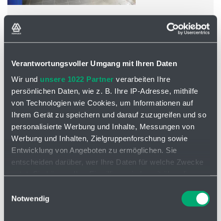
Wasserschlag Prävention
Unterkategorien
Verantwortungsvoller Umgang mit Ihren Daten
Wir und
unsere 1022 Partner
verarbeiten Ihre
persönlichen Daten, wie z. B. Ihre IP-Adresse, mithilfe
von Technologien wie Cookies, um Informationen auf
Ihrem Gerät zu speichern und darauf zuzugreifen und so
personalisierte Werbung und Inhalte, Messungen von
Werbung und Inhalten, Zielgruppenforschung sowie
Entwicklung von Angeboten zu ermöglichen. Sie
entscheiden darüber, wer Ihre Daten für welche Zwecke
nutzt. Sie können Ihre Einwilligung jederzeit über die
Cookie-Erklärung oder durch Klicken auf das Privacy
Einwilligungsauswahl
Trigger Symbol ändern oder widerrufen
Notwendig
Expansionsbehälter
Wenn Sie es erlauben, würden wir auch gerne: