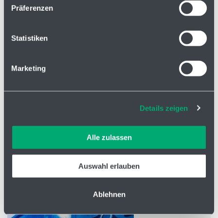
Präferenzen
Informationen über Ihre geografische Lage erfassen,
welche bis auf einige Meter genau sein können
Ihr Gerät durch aktives Scannen nach bestimmten
Statistiken
Merkmalen (Fingerprinting) identifizieren
Erfahren Sie mehr darüber, wie Ihre persönlichen Daten
Marketing
verarbeitet werden, und legen Sie Ihre Präferenzen im
Abschnitt Einzelheiten
fest.
Details zeigen
Cookies und andere Technologien helfen uns, unsere
Dienste zu verbessern. Wir möchten Ihnen angemessene
Informationen und ein ordnungsgemäßes Funktionieren
Alle zulassen
der Website bieten. Wir behandeln Ihre Daten sensibel,
vielen Dank für Ihr Vertrauen. Unsere Partner führen
Auswahl erlauben
diese Informationen möglicherweise mit weiteren Daten
Zubehör zu der Wassertechnologie
zusammen, die Sie ihnen bereitgestellt haben oder die
sie im Rahmen Ihrer Nutzung der Dienste gesammelt
Ablehnen
haben.