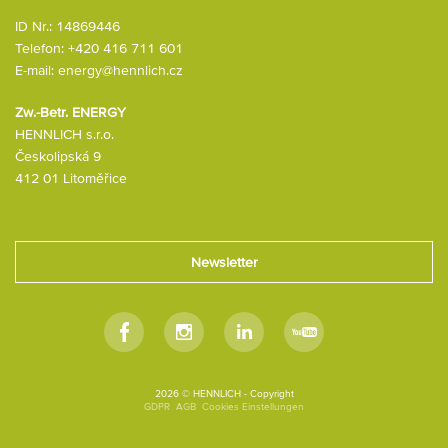
ID Nr.: 14869446
Telefon:
+420 416 711 601
E-mail:
energy@hennlich.cz
Zw.-Betr. ENERGY
HENNLICH s.r.o.
Českolipská 9
412 01 Litoměřice
Newsletter
Facebook
Instagram
LinkedIn
Youtube
2026 © HENNLICH - Copyright
GDPR
AGB
Cookies Einstellungen