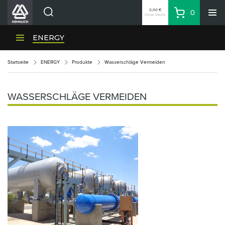
0,00 €
0
Ohne MwSt.
Warenkorb
Suche
HENNLICH-Divisionen
ENERGY
Produkte
Startseite
ENERGY
Produkte
Wasserschläge Vermeiden
Firma
Kontakte
WASSERSCHLÄGE VERMEIDEN
DE
Anmeldung
EUR
Einkaufsliste
Partner
Zone