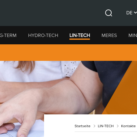
DE
Suche
CS
G-TERM
HYDRO-TECH
LIN-TECH
MERES
MIN
EN
Startseite
LIN-TECH
Kontakte