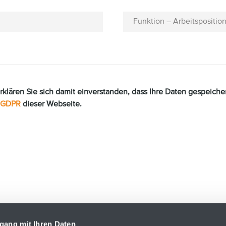
Funktion – Arbeitspositio
rklären Sie sich damit einverstanden, dass Ihre Daten gespeich
GDPR
dieser Webseite.
lten die
Datenschutzbestimmungen
und
Nutzungsbedingungen
von Goo
gang mit Ihren Daten