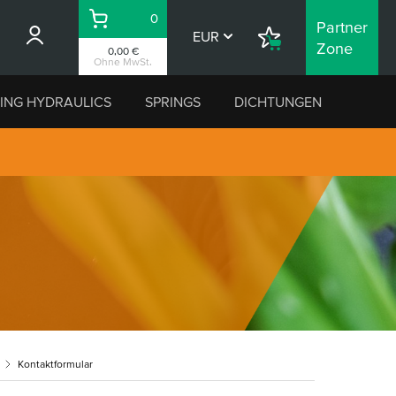
0
Partner
Warenkorb
EUR
Einkaufsliste
Zone
0,00 €
Ohne MwSt.
ING HYDRAULICS
SPRINGS
DICHTUNGEN
Kontaktformular