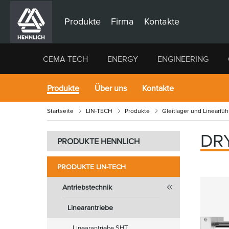
Produkte
Firma
Kontakte
CEMA-TECH
ENERGY
ENGINEERING
Produkte
Über uns
Kontakte
Startseite
LIN-TECH
Produkte
Gleitlager und Linearfü
DRY
PRODUKTE HENNLICH
PRODUKTE LIN-TECH
Antriebstechnik
Linearantriebe
Linearantriebe SHT