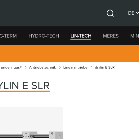
DE
Suche
CS
G-TERM
HYDRO-TECH
LIN-TECH
MERES
MIN
EN
hrungen igus®
Antriebstechnik
Linearantriebe
drylin E SLR
LIN E SLR