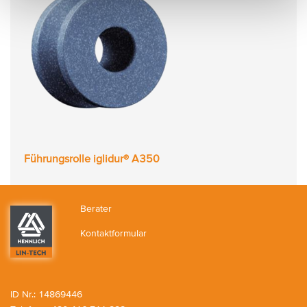
Führungsrolle iglidur® A350
Berater
Kontaktformular
ID Nr.: 14869446