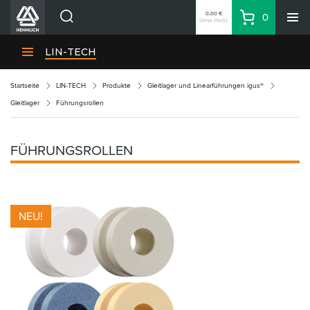
0,00 €
0
Ohne MwSt.
Warenkorb
Suche
HENNLICH-Divisionen
LIN-TECH
Produkte
Startseite
LIN-TECH
Produkte
Gleitlager und Linearführungen igus®
Firma
Gleitlager
Führungsrollen
Kontakte
DE
FÜHRUNGSROLLEN
Anmeldung
EUR
Einkaufsliste
NEU!
Partner
Zone