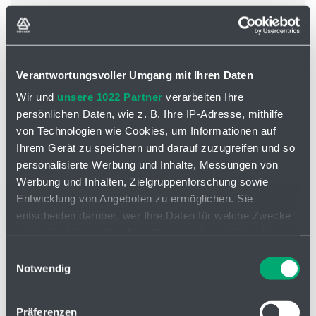
Führungsrolle iglidur® H1
Verantwortungsvoller Umgang mit Ihren Daten
Wir und
unsere 1022 Partner
verarbeiten Ihre
persönlichen Daten, wie z. B. Ihre IP-Adresse, mithilfe
von Technologien wie Cookies, um Informationen auf
Ihrem Gerät zu speichern und darauf zuzugreifen und so
personalisierte Werbung und Inhalte, Messungen von
Werbung und Inhalten, Zielgruppenforschung sowie
Entwicklung von Angeboten zu ermöglichen. Sie
entscheiden darüber, wer Ihre Daten für welche Zwecke
nutzt. Sie können Ihre Einwilligung jederzeit über die
Cookie-Erklärung oder durch Klicken auf das Privacy
Einwilligungsauswahl
Trigger Symbol ändern oder widerrufen
Notwendig
Führungsrolle iglidur® P210
Wenn Sie es erlauben, würden wir auch gerne:
Präferenzen