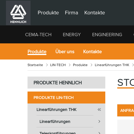
Produkte
Firma
Kontakte
CEMA-TECH
ENERGY
ENGINEERING
Produkte
Über uns
Kontakte
Startseite
LIN-TECH
Produkte
Linearführungen THK
ST
PRODUKTE HENNLICH
PRODUKTE LIN-TECH
Linearführungen THK
ANFRA
Linearführungen
Teleskopführungen