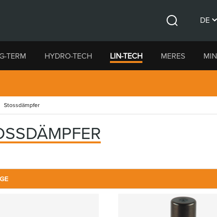
DE
Suche
CS
G-TERM
HYDRO-TECH
LIN-TECH
MERES
MIN
EN
Stossdämpfer
OSSDÄMPFER
GE