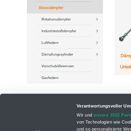
Stossdämpfer
Rotationsdämpfer
Industriestoßdämpfer
Luftfedern
Dämpfungszylinder
Dämp
Vorschubölbremsen
Unter
Gasfedern
Verantwortungsvoller Um
Wir und
unsere 1022 Part
von Technologien wie Cook
und so personalisierte We