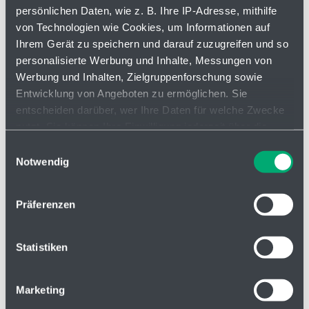
Getränkeindustrie
persönlichen Daten, wie z. B. Ihre IP-Adresse, mithilfe
Luftfahrt
von Technologien wie Cookies, um Informationen auf
Reinraum
Ihrem Gerät zu speichern und darauf zuzugreifen und so
personalisierte Werbung und Inhalte, Messungen von
Werbung und Inhalten, Zielgruppenforschung sowie
Produktfilterung
Fi
Entwicklung von Angeboten zu ermöglichen. Sie
entscheiden darüber, wer Ihre Daten für welche Zwecke
Produktnummer
nutzt. Sie können Ihre Einwilligung jederzeit über die
Cookie-Erklärung oder durch Klicken auf das Privacy
Einwilligungsauswahl
Innen Ø d1
Trigger Symbol ändern oder widerrufen
Notwendig
Wenn Sie es erlauben, würden wir auch gerne:
Präferenzen
Informationen über Ihre geografische Lage erfassen,
welche bis auf einige Meter genau sein können
Ihr Gerät durch aktives Scannen nach bestimmten
Statistiken
Aussen Ø d2
Merkmalen (Fingerprinting) identifizieren
Erfahren Sie mehr darüber, wie Ihre persönlichen Daten
Marketing
verarbeitet werden, und legen Sie Ihre Präferenzen im