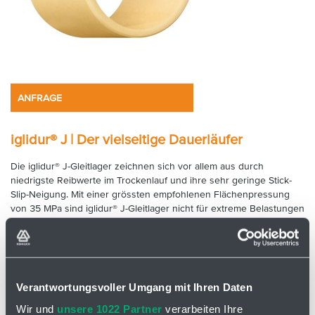
ANFRAGE
iglidur® J | Der vielseitige Dauerläufer
Die iglidur® J-Gleitlager zeichnen sich vor allem aus durch
niedrigste Reibwerte im Trockenlauf und ihre sehr geringe Stick-
Slip-Neigung. Mit einer grössten empfohlenen Flächenpressung
von 35 MPa sind iglidur® J-Gleitlager nicht für extreme Belastungen
gut geeignet.
Typische Anwendungsbereiche
Automatentechnik
Verantwortungsvoller Umgang mit Ihren Daten
Druckindustrie
Wir und
unsere 1022 Partner
verarbeiten Ihre