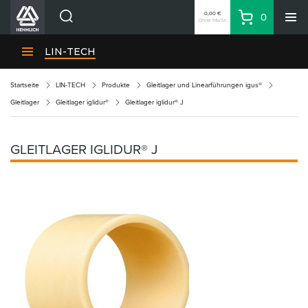
0,00 €
0
Ohne MwSt.
Warenkorb
Suche
HENNLICH-Divisionen
LIN-TECH
Produkte
Startseite
LIN-TECH
Produkte
Gleitlager und Linearführungen igus®
Firma
Gleitlager
Gleitlager iglidur®
Gleitlager iglidur® J
Kontakte
DE
GLEITLAGER IGLIDUR® J
Anmeldung
EUR
Einkaufsliste
Partner
Zone