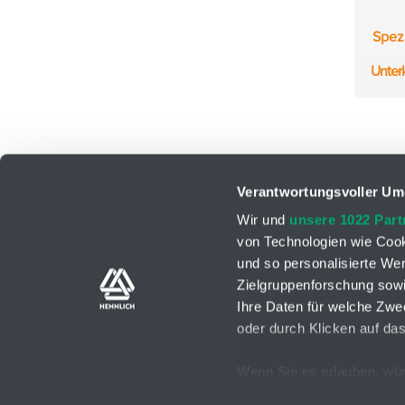
Spez
Unter
Verantwortungsvoller Um
Wir und
unsere 1022 Part
von Technologien wie Cook
und so personalisierte We
Berater
Kontaktformular
Zielgruppenforschung sowi
Ihre Daten für welche Zwec
oder durch Klicken auf da
Wenn Sie es erlauben, wür
GDPR
AGB
Cookies Einstellungen
2026 © HENNLICH - Copyright
Informationen über Ih