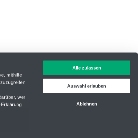
Alle zulassen
e, mithilfe
 zuzugreifen
Auswahl erlauben
ID Nr.: 14869446
darüber, wer
Telefon:
+420 416 711 333
Ablehnen
-Erklärung
E-mail:
lin-tech@hennlich.cz
Newsletter
kedIn
youtube
u sein können