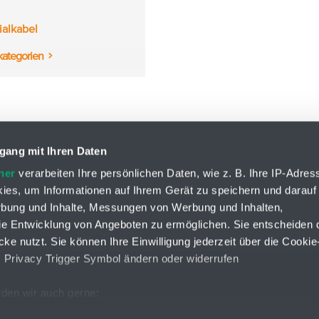
ialkabel
kategorien
gang mit Ihren Daten
ner
verarbeiten Ihre persönlichen Daten, wie z. B. Ihre IP-Adress
ies, um Informationen auf Ihrem Gerät zu speichern und darauf
Zw.-Betr. LIN-TECH
rbung und Inhalte, Messungen von Werbung und Inhalten,
HENNLICH s.r.o.
e Entwicklung von Angeboten zu ermöglichen. Sie entscheiden 
Českolipská 9
ke nutzt. Sie können Ihre Einwilligung jederzeit über die Cookie
412 01 Litoměřice
s Privacy Trigger Symbol ändern oder widerrufen
den wir auch gerne:
Facebook
Instagram
Lin
re geografische Lage erfassen, welche bis auf einige Meter gena