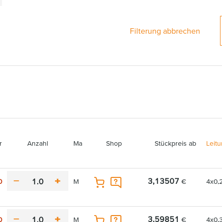
Filterung abbrechen
r
Anzahl
Ma
Shop
Stückpreis ab
Leit
3,13507
0
M
€
4x0,
m
p
I
I
i
l
n
n
n
u
d
N
u
s
3,59851
0
M
€
4x0,
e
a