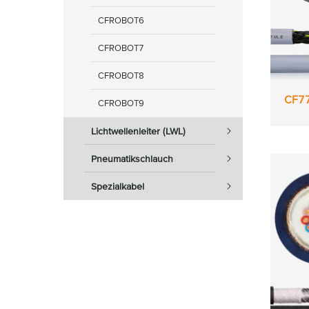
CFROBOT6
CFROBOT7
CFROBOT8
CF77
CFROBOT9
Lichtwellenleiter (LWL)
Pneumatikschlauch
Spezialkabel