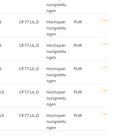
o
O
nungsleitu
n
p
ngen
e
t
n
i
5
CF77.UL.D
Hochspan
PUR
6
46
o
O
nungsleitu
n
p
ngen
e
t
n
i
5
CF77.UL.D
Hochspan
PUR
6,50
53
o
O
nungsleitu
n
p
ngen
e
t
n
i
5
CF77.UL.D
Hochspan
PUR
7,50
78
o
O
nungsleitu
n
p
ngen
e
t
n
i
,5
CF77.UL.D
Hochspan
PUR
10
130
o
O
nungsleitu
n
p
ngen
e
t
n
i
,5
CF77.UL.D
Hochspan
PUR
12
184
o
O
nungsleitu
n
p
ngen
e
t