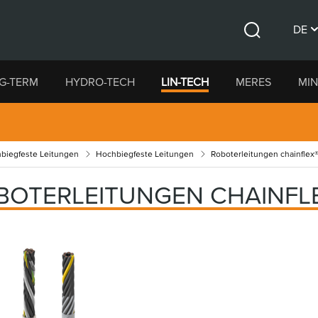
DE
Suche
CS
G-TERM
HYDRO-TECH
LIN-TECH
MERES
MIN
EN
biegfeste Leitungen
Hochbiegfeste Leitungen
Roboterleitungen chainflex
BOTERLEITUNGEN CHAINFL