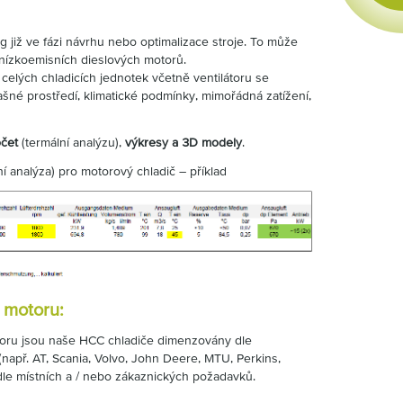
 již ve fázi návrhu nebo optimalizace stroje. To může
 nízkoemisních dieslových motorů.
elých chladicích jednotek včetně ventilátoru se
ašné prostředí, klimatické podmínky, mimořádná zatížení,
čet
(termální analýzu),
výkresy a 3D modely
.
 analýza) pro motorový chladič – příklad
 motoru:
otoru jsou naše HCC chladiče dimenzovány dle
apř. AT, Scania, Volvo, John Deere, MTU, Perkins,
dle místních a / nebo zákaznických požadavků.