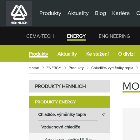
Produkty
Aktuality
Blog
Kariéra
O
CEMA-TECH
ENERGY
ENGINEERING
Produkty
Aktuality
Ke stažení
O divizi
Home
ENERGY
Produkty
Chladiče, výměníky tepla
MO
PRODUKTY HENNLICH
PRODUKTY ENERGY
Chladiče, výměníky tepla
Vzduchové chladiče
Vzduchové chladiče HCA (s