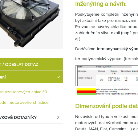
Inženýring a návrh:
Poskytujeme kompletní inženýring
být aktuální také pro nasazování
Provádíme návrhy chladiče nebo c
zohledněním vlivu okolí (např. pr
aj.).
Dodáváme
termodynamický výpo
termodynamický výpočet (termální
T / ODESLAT DOTAZ
ení
ed vzduchových chladičů
del motorového chladiče
Dimenzování podle dat
Nezávisle od typu a velikosti m
VKOVÉ DOTAZNÍKY
motorových dat výrobců motoru (n
Deutz, MAN, Fiat, Cummins,…) a 