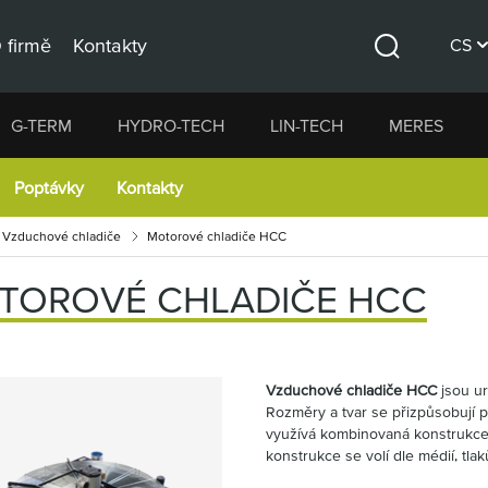
 firmě
Kontakty
CS
Hledat
DE
G-TERM
HYDRO-TECH
LIN-TECH
MERES
EN
Poptávky
Kontakty
Vzduchové chladiče
Motorové chladiče HCC
TOROVÉ CHLADIČE HCC
Vzduchové chladiče HCC
jsou ur
Rozměry a tvar se přizpůsobují p
využívá kombinovaná konstrukce 
konstrukce se volí dle médií, tla