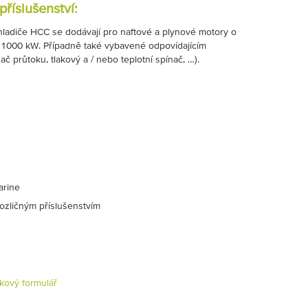
říslušenství:
adiče HCC se dodávají pro naftové a plynové motory o
 1000 kW. Případně také vybavené odpovídajícím
ídač průtoku, tlakový a / nebo teplotní spínač, …).
arine
rozličným příslušenstvím
kový formulář