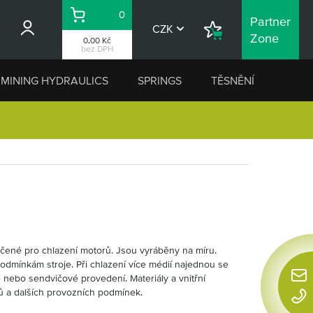
0
Partner
Košík
CZK
Nákupní
Zone
0,00 Kč
seznam
bez DPH
MINING HYDRAULICS
SPRINGS
TĚSNĚNÍ
čené pro chlazení motorů. Jsou vyráběny na míru.
odmínkám stroje. Při chlazení více médií najednou se
nebo sendvičové provedení. Materiály a vnitřní
Rychl
ků a dalších provozních podmínek.
konta