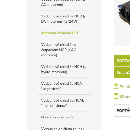
AC motorem)
Vzduchové chladiče HCD (s
DC motorem 12/24V)
Motorové chladiče HCC
Vzduchové chladiče s
čerpadlem HCP (s AC
motorem)
POPTA
Vzduchové chladiče HCH (s
hydro-motorem)
Ke staž
Vzduchové chladiče HCA
Přehl
"large sizes"
3D mo
Vzduchové chladiče HCAE
"high efficiency"
POPTÁ
Nízkotlaká čerpadla
Výroba chladičů na zakázku