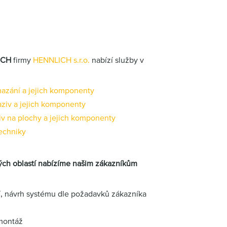
ECH
firmy
HENNLICH s.r.o.
nabízí služby v
mazání a jejich komponenty
ziv a jejich komponenty
iv na plochy a jejich komponenty
echniky
ých oblastí nabízíme našim zákazníkům
í, návrh systému dle požadavků zákazníka
montáž