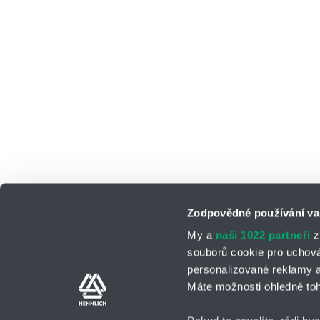
Zodpovědné používání va
My a
naši 1022 partneři
z
souborů cookie pro uchov
personalizované reklamy a
Kontaktní osoby
Kontaktní formul
Máte možnosti ohledně toh