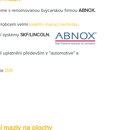
ujeme s renomovanou švýcarskou firmou
ABNOX.
ýrobcem velmi
kvalitní mazací techniky
.
jí systémy
SKF/LINCOLN.
é uplatnění především v "automotive" a
ete
ZDE
 maziv na plochy