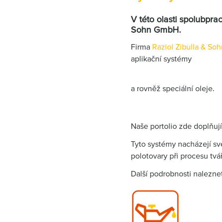
V této o
lasti spolu
b
prac
Sohn GmbH.
Firma
Ra
zi
ol Zibulla & S
aplikační systémy
a rovněž speciální oleje.
Naše portolio zde doplňuj
Tyto systémy nacházejí sv
polotovary při procesu tvá
Další podrobnosti nalezn