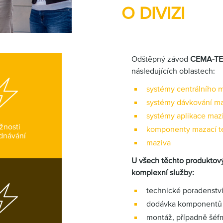
O DIVIZI
Odštěpný závod
CEMA-T
následujících oblastech:
systémy centrálního 
systémy dávkování ma
systémy aplikace maz
žnosti
komponenty mazací t
dnávání
maziva
U všech těchto produktov
komplexní služby:
technické poradenstv
dodávka komponentů
montáž, případně šéf