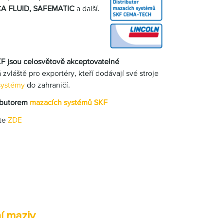
A FLUID, SAFE
MATIC
a další.
 jsou celosvětově akceptovatelné
 zvláště pro exportéry, kteří dodávají své stroje
systémy
do zahraničí.
ibutorem
mazacích systémů SKF
ete
ZDE
í maziv