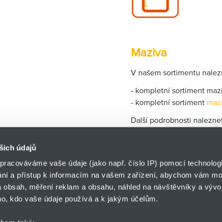
Maziva
V našem sortimentu nalez
- kompletní sortiment maz
- kompletní sortiment
ma
z
Další podrobnosti nalezn
šich údajů
pracováváme vaše údaje (jako např. číslo IP) pomocí technologií
ání a přístup k informacím na vašem zařízení, abychom vám moh
o.z. CEMA-TECH
 obsah, měření reklam a obsahu, náhled na návštěvníky a vývoj
HENNLICH s.r.o.
ář
o, kdo vaše údaje používá a k jakým účelům.
Novoměstská 2682/21
591 01 Žďár nad Sáza