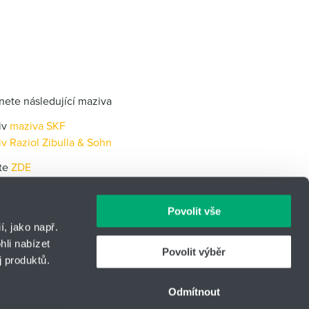
nete následující maziva
iv
maziva SKF
iv R
aziol Zib
ulla & Sohn
ete
ZDE
Povolit vše
, jako např.
li nabízet
Povolit výběr
 produktů.
IČO: 14869446
Telefon:
+420 566 630 524
Odmítnout
vou
E-mail:
cema-tech@hennlich.cz