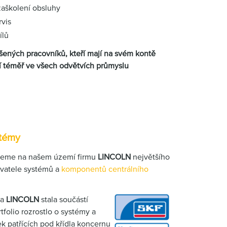
zaškolení obsluhy
rvis
ílů
ených pracovníků, kteří mají na svém kontě
í téměř ve všech odvětvích průmyslu
stémy
ujeme na našem území firmu
LINCOLN
největšího
vatele systémů a
komponentů centrálního
ma
LINCOLN
stala sou
částí
tfolio rozrostlo o systémy a
 patřících pod křídla koncernu