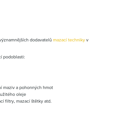
ejvýznamnějších dodavatelů
mazací techniky
v
í podoblasti:
ání maziv a pohonných hmot
užitého oleje
 filtry, mazací štětky atd.