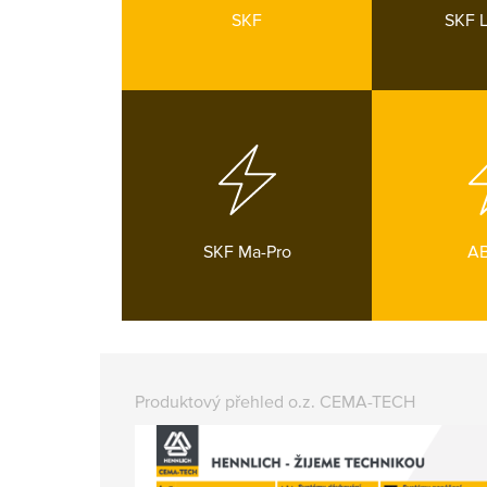
SKF
SKF 
SKF Ma-Pro
A
Produktový přehled o.z. CEMA-TECH