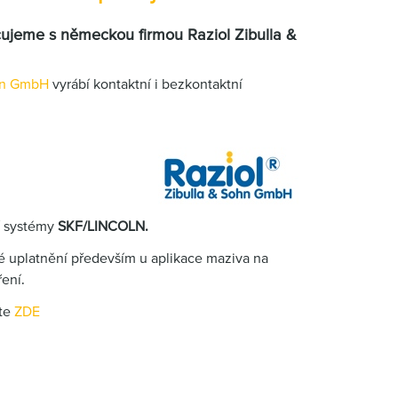
ujeme s německou firmou Raziol Zibulla &
ohn GmbH
vyrábí kontaktní i bezkontaktní
í systémy
SKF/LINCOLN.
é uplatnění především u aplikace maziva na
ření.
ete
ZDE