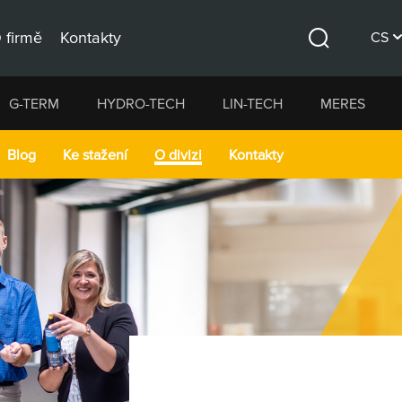
 firmě
Kontakty
CS
Hledat
DE
G-TERM
HYDRO-TECH
LIN-TECH
MERES
EN
Blog
Ke stažení
O divizi
Kontakty