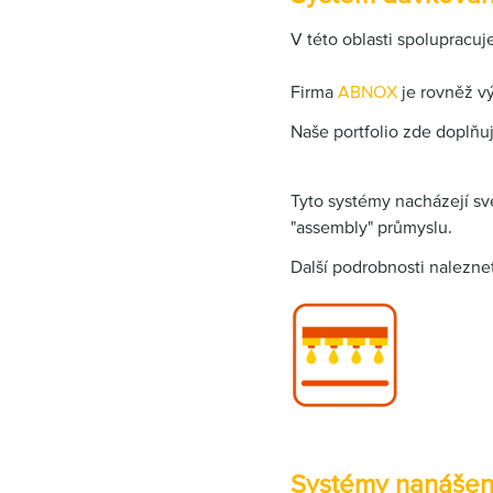
V této oblasti spoluprac
Firma
ABNOX
je rovněž v
Naše portfolio zde doplňu
Tyto systémy nacházejí sv
"assembly" průmyslu.
Další podrobnosti nalezn
Systémy nanášení