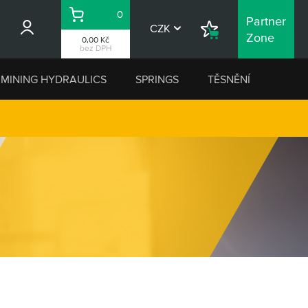
0
Partner
Košík
CZK
Nákupní
Zone
0,00 Kč
seznam
bez DPH
MINING HYDRAULICS
SPRINGS
TĚSNĚNÍ