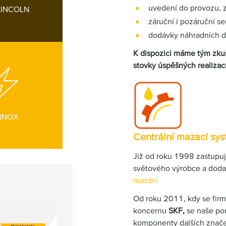
uvedení do provozu, 
LINCOLN
záruční i pozáruční se
dodávky náhradních d
K dispozici máme tým zkuš
stovky úspěšných realizac
BNOX
Centrální mazací sy
Již od roku 1998 zastup
světového výrobce a doda
mazání
Od roku 2011, kdy se fir
koncernu
SKF,
se naše por
komponenty dalších značek