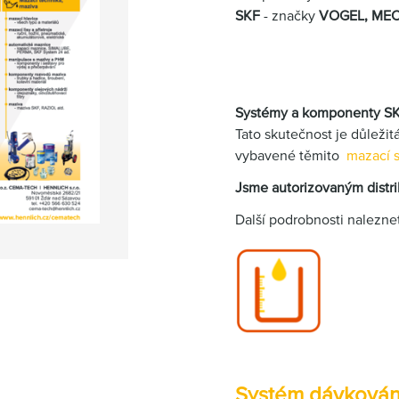
SKF
- značky
VOGEL, MEC
Systémy a komponenty SKF
Tato skutečnost je důležitá
vybavené těmito
mazací 
Jsme autorizovaným distr
Další podrobnosti nalezn
Systém dávkován