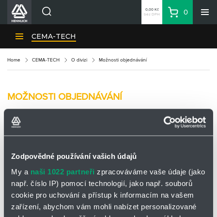
0,00 Kč
0
bez DPH
Košík
Hledat
Divize HENNLICH
CEMA-TECH
Produkty
Home
CEMA-TECH
O divizi
Možnosti objednávání
Aktuality
Blog
MOŽNOSTI OBJEDNÁVÁNÍ
Kariéra
O firmě
Vážení zákazníci,
Kontakty
na této stránce jsou přehledně vypsány všechny možnosti jakými
CS
můžete poptávat či objednávat naše komponenty
:
Zodpovědné používání vašich údajů
Přihlásit se
1) E-shopem
. Pomocí e-shopu je možné prozatím nakupovat
My a
naši 1022 partneři
zpracováváme vaše údaje (jako
CZK
komponenty z následujících podskupin
mazací techniky:
např. číslo IP) pomocí technologií, jako např. souborů
Nákupní seznam
mazací hlavice
cookie pro uchování a přístup k informacím na vašem
zařízení, abychom vám mohli nabízet personalizované
mazací lisy a přístroje