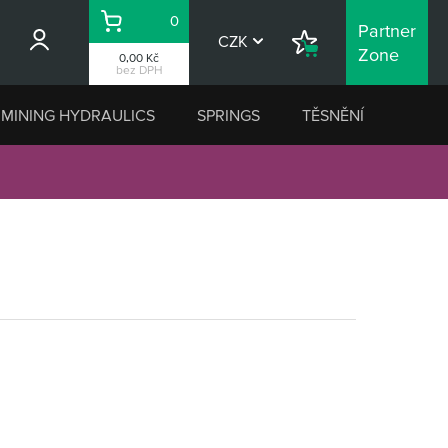
0
Partner
Košík
CZK
Nákupní
Zone
0,00 Kč
seznam
bez DPH
MINING HYDRAULICS
SPRINGS
TĚSNĚNÍ