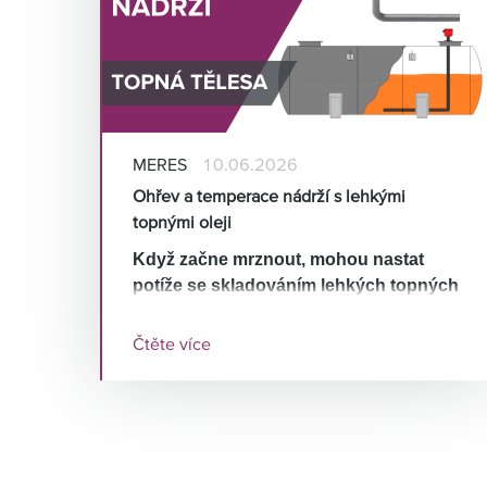
MERES
10.06.2026
Ohřev a temperace nádrží s lehkými
topnými oleji
Když začne mrznout, mohou nastat
potíže se skladováním lehkých topných
olejů – LTO. Ve firmě HENNLICH umíme
nabídnout vhodné a bezpečné řešení
Čtěte více
ohřevu skladovacích nádrží LTO.