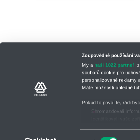
Zodpovědné používání va
My a
naši 1022 partneři
z
souborů cookie pro uchov
personalizované reklamy a
Kontaktní osoby
Kontaktní formul
Máte možnosti ohledně toh
Pokud to povolíte, rádi by
Shromažďovali informa
Identifikovali vaše za
GDPR
Všeobecné obch
2026 © HENNLICH - Všechna práva vyhrazena
Zjistěte více o tom, jak 
podrobnostmi
. Svůj souh
Výběr