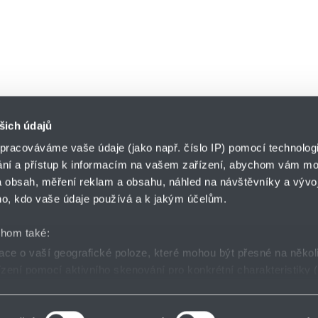
šich údajů
pracováváme vaše údaje (jako např. číslo IP) pomocí technologií
ání a přístup k informacím na vašem zařízení, abychom vám moh
o.z. MERES
 obsah, měření reklam a obsahu, náhled na návštěvníky a vývoj
HENNLICH s.r.o.
ář
o, kdo vaše údaje používá a k jakým účelům.
Českolipská 9
412 01 Litoměřice
chom také:
ce o vaší geografické poloze, které mohou být přesné na někol
řízení pomocí aktivního skenování pro konkrétní charakteristiky (
odní podmínky
Nastavení cookies
Facebook
Instagram
Lin
zpracováváme vaše osobní údaje, a nastavte si předvolby v
části 
las můžete kdykoliv změnit nebo odvolat v části Prohlášení o s