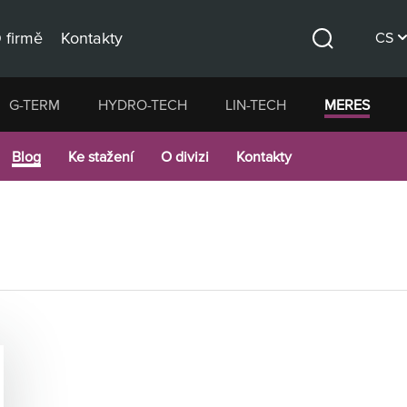
 firmě
Kontakty
CS
Hledat
DE
G-TERM
HYDRO-TECH
LIN-TECH
MERES
EN
Blog
Ke stažení
O divizi
Kontakty