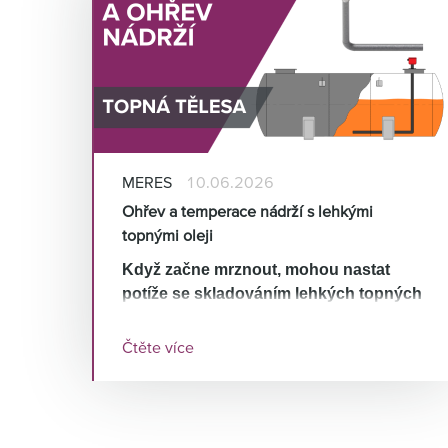
MERES
10.06.2026
Ohřev a temperace nádrží s lehkými
topnými oleji
Když začne mrznout, mohou nastat
potíže se skladováním lehkých topných
olejů – LTO. Ve firmě HENNLICH umíme
nabídnout vhodné a bezpečné řešení
Čtěte více
ohřevu skladovacích nádrží LTO.