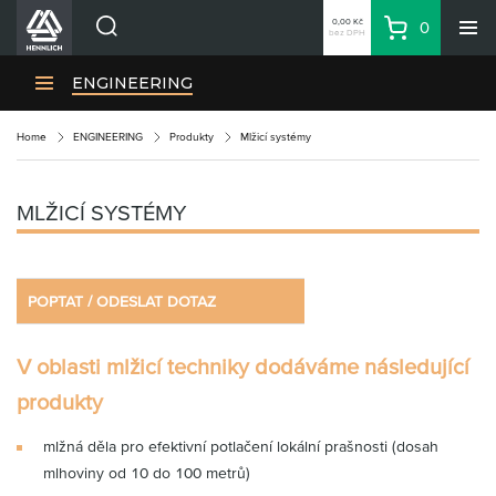
0,00 Kč
0
bez DPH
Košík
Hledat
Divize HENNLICH
ENGINEERING
Produkty
Home
ENGINEERING
Produkty
Mlžicí systémy
Aktuality
Blog
MLŽICÍ SYSTÉMY
Kariéra
O firmě
Kontakty
POPTAT / ODESLAT DOTAZ
CS
V oblasti mlžicí techniky dodáváme následující
Přihlásit se
produkty
CZK
Nákupní seznam
mlžná děla pro efektivní potlačení lokální prašnosti (dosah
mlhoviny od 10 do 100 metrů)