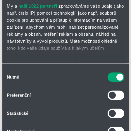
My a
naši 1022 partneři
zpracováváme vaše údaje (jako
např. číslo IP) pomocí technologií, jako např. souborů
cookie pro uchování a přístup k informacím na vašem
zařízení, abychom vám mohli nabízet personalizované
reklamy a obsah, měření reklam a obsahu, náhled na
návštěvníky a vývoj produktů. Máte možnosti ohledně
toho, kdo vaše údaje používá a k jakým účelům.
Pokud to povolíte, rádi bychom také:
Shromažďovali informace o vaší geografické poloze,
Výběr
Nutné
které mohou být přesné na několik metrů
souhlasu
Identifikovali vaše zařízení pomocí aktivního
skenování pro konkrétní charakteristiky (otisk prstu)
Rozprašovací systémy
Preferenční
Zjistěte více o tom, jak zpracováváme vaše osobní
Rozprašovací systémy zahrnují aplikace suchou mlhou,
desinfekční brány, projekty na míru.
Dále široké spektrum
údaje, a nastavte si předvolby v
části s podrobnostmi
.
možností aplikací s tryskami na zvýšení vlhkosti v prostorách,
Statistické
Svůj souhlas můžete kdykoliv změnit nebo odvolat v
snížení prašnosti apod...
části Prohlášení o souborech cookie.
NOVINKY