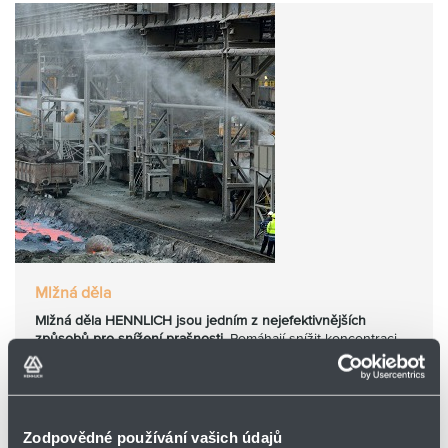
Partner
Zone
Mlžná děla
Mlžná děla HENNLICH jsou jedním z nejefektivnějších
způsobů pro snížení prašnosti.
Pomáhají snížit koncentraci
prachu, minimalizují dopad na lidské zdraví a zlepšují kvalitu
vzduchu.
Podkategorie
Zodpovědné používání vašich údajů