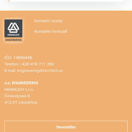
elektro-mechanického 3D manipulátoru SEL určeného
pro montáž a demontáž leteckých motorů do hmotnosti
20 tun.
Kontakní osoby
Kontaktní formulář
IČO: 14869446
Telefon:
+420 416 711 350
E-mail:
engineering@hennlich.cz
o.z. ENGINEERING
HENNLICH s.r.o.
Českolipská 9
412 01 Litoměřice
Newsletter