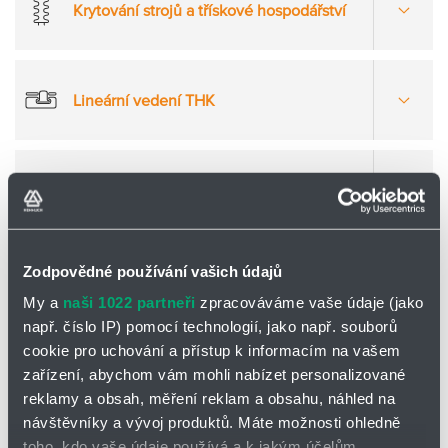
Partner
Zone
Krytování strojů a třískové hospodářství
Otevřít
více
možnost
Lineární vedení THK
Otevřít
více
možnost
Rychlospojky Walther
Otevřít
více
možnost
Zodpovědné používání vašich údajů
My a
naši 1022 partneři
zpracováváme vaše údaje (jako
Nenašli jste
Produktový přehled o.z.
např. číslo IP) pomocí technologií, jako např. souborů
LIN-TECH 2025
požadovaný
cookie pro uchování a přístup k informacím na vašem
produkt?
zařízení, abychom vám mohli nabízet personalizované
reklamy a obsah, měření reklam a obsahu, náhled na
Klikněte na obrázek
návštěvníky a vývoj produktů. Máte možnosti ohledně
vlevo a stáhněte si
toho, kdo vaše údaje používá a k jakým účelům.