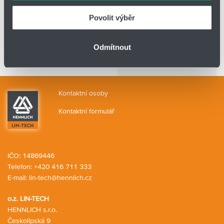
kontakty na tým
Povolit výběr
divize LIN-TECH
napište nám přes
Odmítnout
kontaktní formulář
Kontaktní osoby
Kontaktní formulář
IČO: 14869446
Telefon:
+420 416 711 333
E-mail:
lin-tech@hennlich.cz
o.z. LIN-TECH
HENNLICH s.r.o.
Českolipská 9