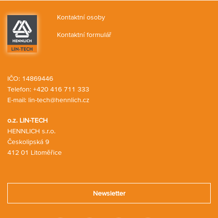
náklady nebo požadavky na stabilní kvalitu výroby.
Kontaktní osoby
Kontaktní formulář
IČO: 14869446
Telefon:
+420 416 711 333
E-mail:
lin-tech@hennlich.cz
o.z. LIN-TECH
HENNLICH s.r.o.
Českolipská 9
412 01 Litoměřice
Newsletter