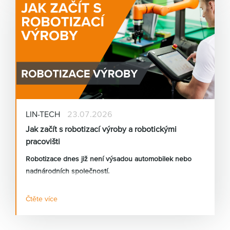
LIN-TECH
23.07.2026
Jak začít s robotizací výroby a robotickými
pracovišti
Robotizace dnes již není výsadou automobilek nebo
nadnárodních společností.
Čtěte více
Stále častěji se s požadavky na automatizaci setkávám i
u malých a středních výrobních firem, které řeší
nedostatek kvalifikovaných pracovníků, rostoucí mzdové