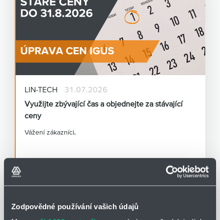
LIN-TECH
31.07.2026
Využijte zbývající čas a objednejte za stávající
ceny
Vážení zákazníci,
chceme vám dát prostor připravit se na tuto změnu.
Čtěte více
Všechny objednávky přijaté do 31. 8. 2026 (včetně)
odbavíme za původní ceníkové ceny.
Zodpovědné používání vašich údajů
Co se pro vás mění a co zůstává stejné?