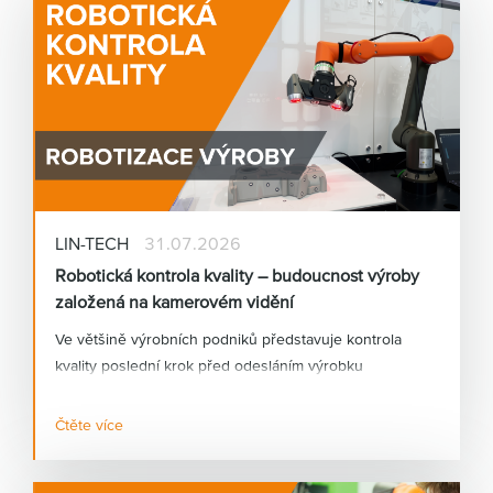
LIN-TECH
31.07.2026
Robotická kontrola kvality – budoucnost výroby
založená na kamerovém vidění
Ve většině výrobních podniků představuje kontrola
kvality poslední krok před odesláním výrobku
zákazníkovi. Přesto bývá stále ve velké míře závislá na
lidském faktoru. Únava, rozdílné zkušenosti operátorů
Čtěte více
nebo vysoké tempo výroby mohou vést k tomu, že
některé vady zůstanou neodhaleny.