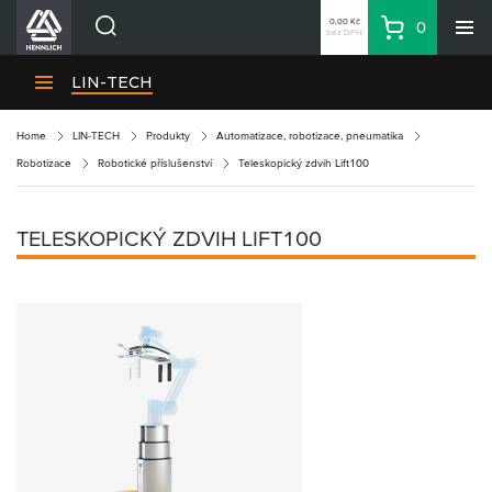
0,00 Kč
0
bez DPH
Košík
Hledat
Divize HENNLICH
LIN-TECH
Produkty
Home
LIN-TECH
Produkty
Automatizace, robotizace, pneumatika
Aktuality
Robotizace
Robotické příslušenství
Teleskopický zdvih Lift100
Blog
Kariéra
TELESKOPICKÝ ZDVIH LIFT100
O firmě
Kontakty
CS
Přihlásit se
CZK
Nákupní seznam