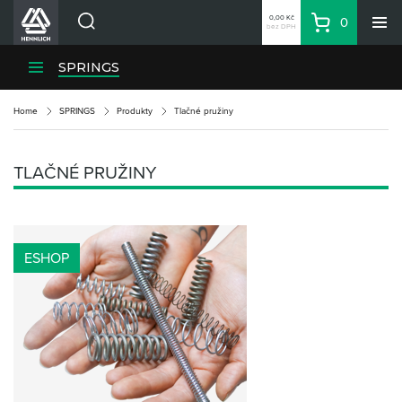
0,00 Kč
0
bez DPH
Košík
Hledat
Divize HENNLICH
SPRINGS
Produkty
Home
SPRINGS
Produkty
Tlačné pružiny
Aktuality
Blog
TLAČNÉ PRUŽINY
Kariéra
O firmě
Kontakty
ESHOP
CS
Přihlásit se
CZK
Nákupní seznam