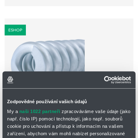
ESHOP
Zodpovědné používání vašich údajů
Tlačné pružiny ANAKONDA
My a
naši 1022 partneři
zpracováváme vaše údaje (jako
Supermasivní tlačné pružiny pro zatížení až 50 000 N = 5 tun
např. číslo IP) pomocí technologií, jako např. souborů
- při vnějším průměru pouhých 98 mm. Pružiny jsou
cookie pro uchování a přístup k informacím na vašem
použitelné až do 155 °C.
zařízení, abychom vám mohli nabízet personalizované