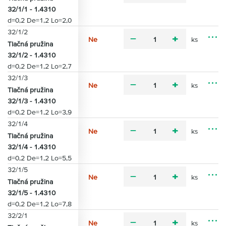
M
i
l
32/1/1 - 1.4310
o
n
u
d=0,2 De=1,2 Lo=2,0
ž
u
s
n
32/1/2
s
Ne
ks
o
m
p
Tlačná pružina
M
s
i
l
32/1/2 - 1.4310
o
t
n
u
d=0,2 De=1,2 Lo=2,7
ž
i
u
s
n
32/1/3
s
Ne
ks
o
m
p
Tlačná pružina
M
s
i
l
32/1/3 - 1.4310
o
t
n
u
d=0,2 De=1,2 Lo=3,9
ž
i
u
s
n
32/1/4
s
Ne
ks
o
m
p
Tlačná pružina
M
s
i
l
32/1/4 - 1.4310
o
t
n
u
d=0,2 De=1,2 Lo=5,5
ž
i
u
s
n
32/1/5
s
Ne
ks
o
m
p
Tlačná pružina
M
s
i
l
32/1/5 - 1.4310
o
t
n
u
d=0,2 De=1,2 Lo=7,8
ž
i
u
s
n
32/2/1
s
Ne
ks
o