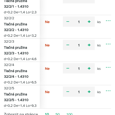
m
p
Tlačná pružina
M
s
i
l
32/2/1 - 1.4310
o
t
n
u
d=0,2 De=1,4 Lo=2,3
ž
i
u
s
n
32/2/2
s
Ne
ks
o
m
p
Tlačná pružina
M
s
i
l
32/2/2 - 1.4310
o
t
n
u
d=0,2 De=1,4 Lo=3,2
ž
i
u
s
n
32/2/3
s
Ne
ks
o
m
p
Tlačná pružina
M
s
i
l
32/2/3 - 1.4310
o
t
n
u
d=0,2 De=1,4 Lo=4,6
ž
i
u
s
n
32/2/4
s
Ne
ks
o
m
p
Tlačná pružina
M
s
i
l
32/2/4 - 1.4310
o
t
n
u
d=0,2 De=1,4 Lo=6,5
ž
i
u
s
n
32/2/5
s
Ne
ks
o
m
p
Tlačná pružina
M
s
i
l
32/2/5 - 1.4310
o
t
n
u
d=0,2 De=1,4 Lo=9,3
ž
i
u
s
n
s
Zobrazit na stránce
10
50
100