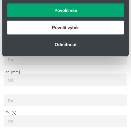
důvěry.
Povolit vše
Povolit výběr
-Lo- [mm]
Odmítnout
-sn- [mm]
-Fn- [N]