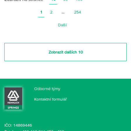
o
s
t
1
2
…
254
i
Další
Zobrazit dalších 10
Odborné týmy
Kontaktní formulář
IČO: 14869446