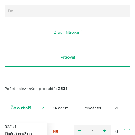
Zrušit filtrování
Filtrovat
Počet nalezených produktů:
2531
Číslo zboží
Skladem
Množství
MJ
32/1/1
Ne
ks
m
p
Tlačná pružina