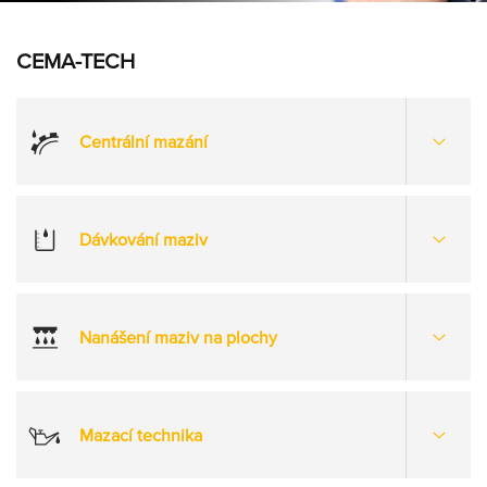
Partner
Zone
CEMA-TECH
Centrální mazání
Otevřít
více
možnost
Dávkování maziv
Otevřít
více
možnost
Nanášení maziv na plochy
Otevřít
více
možnost
Mazací technika
Otevřít
více