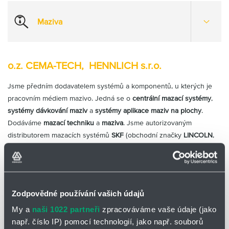
možnost
Maziva
Otevřít
více
možnost
o.z. CEMA-TECH, HENNLICH s.r.o.
Jsme předním dodavatelem systémů a komponentů, u kterých je
pracovním médiem mazivo. Jedná se o
centrální mazací systémy
,
systémy dávkování maziv
a
systémy aplikace maziv na plochy
.
Dodáváme
mazací techniku
a
maziva
. Jsme autorizovaným
distributorem mazacích systémů
SKF
(obchodní značky
LINCOLN
,
VOGEL
, SAFEMATIC, MECA FLUID a další). Koncern
SKF
je
největším světovým výrobcem komponentů a dodavatelem řešení v
oblasti mazání. Zastupujeme také firmy
ABNOX
a
Raziol Zibulla &
Sohn
.
Zodpovědné používání vašich údajů
NOVINKY
My a
naši 1022 partneři
zpracováváme vaše údaje (jako
např. číslo IP) pomocí technologií, jako např. souborů