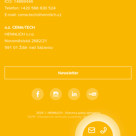
IČO: 14869446
Telefon:
+420 566 630 524
E-mail:
cema-tech@hennlich.cz
o.z. CEMA-TECH
HENNLICH s.r.o.
Novoměstská 2682/21
591 01 Žďár nad Sázavou
Newsletter
Facebook
Instagram
Linkedin
Youtube
2026 © HENNLICH - Všechna práva vyhrazena
GDPR
Všeobecné obchodní podmínky
Nastavení cookies
Rychlý
kontakt