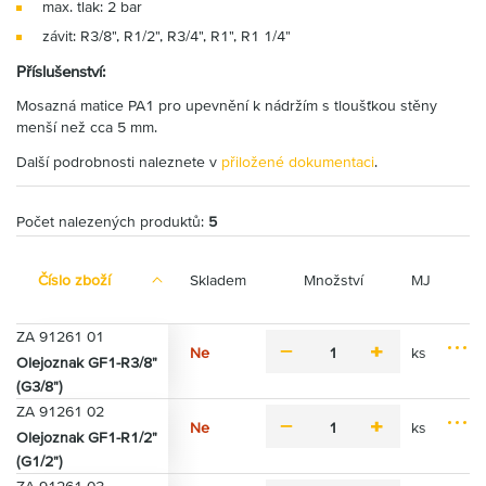
max. tlak: 2 bar
závit: R3/8", R1/2", R3/4", R1", R1 1/4"
Příslušenství:
Mosazná matice PA1 pro upevnění k nádržím s tloušťkou stěny
menší než cca 5 mm.
Další podrobnosti naleznete v
přiložené dokumentaci
.
Počet nalezených produktů:
5
Číslo zboží
Skladem
Množství
MJ
ZA 91261 01
Ne
ks
m
p
Olejoznak GF1-R3/8"
M
P
i
l
(G3/8")
o
ř
n
u
ZA 91261 02
ž
i
u
s
Ne
ks
n
m
p
Olejoznak GF1-R1/2"
d
s
M
o
P
i
l
a
(G1/2")
o
s
ř
n
u
t
ž