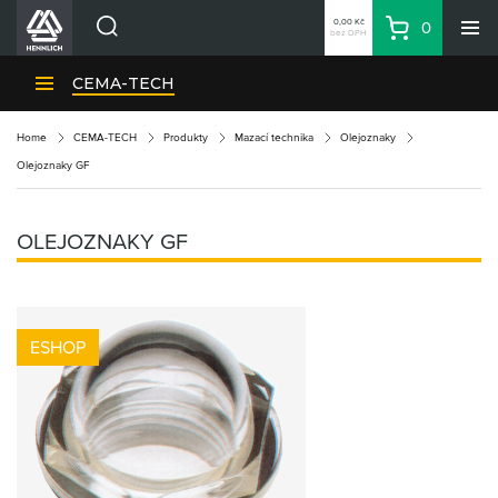
0,00 Kč
0
bez DPH
Košík
Hledat
Divize HENNLICH
CEMA-TECH
Produkty
Home
CEMA-TECH
Produkty
Mazací technika
Olejoznaky
Aktuality
Olejoznaky GF
Blog
Kariéra
OLEJOZNAKY GF
O firmě
Kontakty
CS
ESHOP
Přihlásit se
CZK
Nákupní seznam