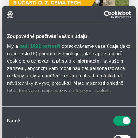
CEMA-TECH
02.09.2025
Zodpovědné používání vašich údajů
CEMA-TECH na Dni zemědělce 2025
My a
naši 1022 partneři
zpracováváme vaše údaje (jako
Ve dnech 10. -11. 9. 2025 se
o.z. CEMA-TECH
představí
např. číslo IP) pomocí technologií, jako např. souborů
se svým stánkem na tradiční výstavě Den zemědělce.
cookie pro uchování a přístup k informacím na vašem
Akce se koná v na letišti v obci Kámen na Pelhřimovsku.
zařízení, abychom vám mohli nabízet personalizované
Jedná se o "venkovní" výstavu zaměřenou na
Čtěte více
reklamy a obsah, měření reklam a obsahu, náhled na
zemědělskou techniku
. CEMA-TECH
zde bude
návštěvníky a vývoj produktů. Máte možnosti ohledně
prezentovat možnosti uplatnění mazací techniky a
toho, kdo vaše údaje používá a k jakým účelům.
centrálních mazacích systémů v zemědělství.
Pokud to povolíte, rádi bychom také:
Podrobnosti o této výstavě naleznete na stránkách
Dne
Shromažďovali informace o vaší geografické poloze,
Výběr
Nutné
zemědělce
.
které mohou být přesné na několik metrů
souhlasu
Program výstavy
je k dispozici zde.
Identifikovali vaše zařízení pomocí aktivního
skenování pro konkrétní charakteristiky (otisk prstu)