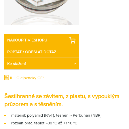
Partner
Zone
NAKOUPIT V ESHOPU
POPTAT / ODESLAT DOTAZ
Ke stažení
IL - Olejoznaky GF1
Šestihranné se závitem, z plastu, s vypouklým
průzorem a s těsněním.
materiál: polyamid (PA-T), těsnění - Perbunan (NBR)
rozsah prac. teplot: -30 °C až +110 °C