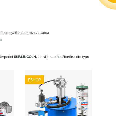
 teploty, čistota provozu…atd.)
a
 čerpadel
SKF/LINCOLN
, která jsou dále členěna dle typu
ESHOP