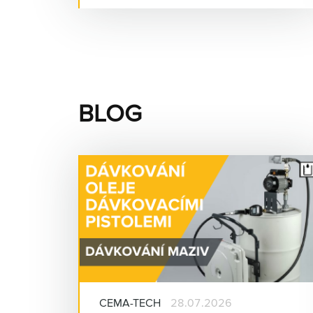
techniku
. CEMA-TECH
zde bude
prezentovat možnosti uplatnění mazací
techniky a centrálních mazacích systémů
v zemědělství.
BLOG
Podrobnosti o této výstavě naleznete na
stránkách
Dne zemědělce
.
Program výstavy
je k dispozici zde.
Divize
CEMA-TECH
zde bude
prezentovat
mazací techniku
a
centrální
mazací systémy SKF/LINCOLN
,
usnadňující mazání zemědělských strojů.
CEMA-TECH
28.07.2026
Z
mazací techniky
si dovolíme upozornit