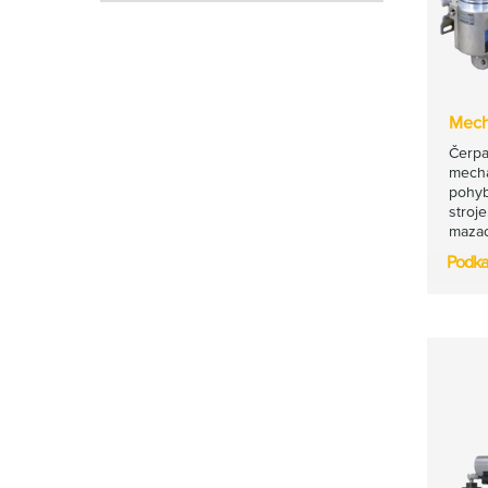
Mech
Čerpa
mecha
pohyb
stroj
mazac
Podka