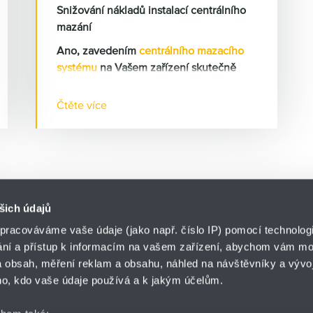
Snižování nákladů instalací centrálního
mazání
Ano, zavedením
centrálního mazacího
systému
na Vašem zařízení skutečně
snížíte provozní náklady a tím zvýšíte
Váš zisk.
Čtěte více
Máte pocit, že odstávky Vašich strojů
jsou příliš časté? Že vynakládáte příliš
mnoho peněz na opravy a náhradní díly?
Že máte příliš vysokou spotřebu maziva?
Pojďme se společně podívat, jak je
možné tuto situaci změnit. Jak
šich údajů
prodloužit životnost strojů, jak snížit
pracováváme vaše údaje (jako např. číslo IP) pomocí technologií
prostoje, jak zvýšit bezpečnost a
ání a přístup k informacím na vašem zařízení, abychom vám moh
hygienu práce.
o.z. CEMA-TECH
 obsah, měření reklam a obsahu, náhled na návštěvníky a vývoj
HENNLICH s.r.o.
ář
o, kdo vaše údaje používá a k jakým účelům.
Novoměstská 2682/21
591 01 Žďár nad Sáza