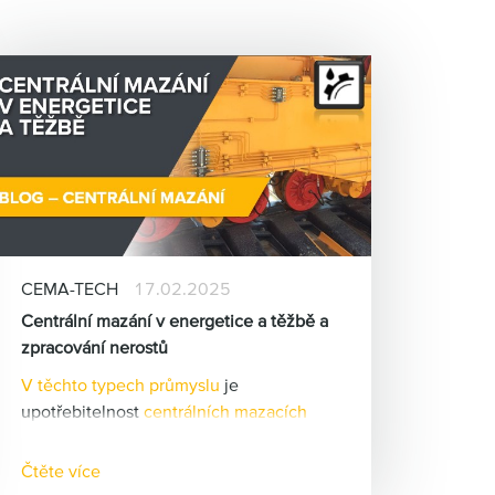
CEMA-TECH
17.02.2025
Centrální mazání v energetice a těžbě a
zpracování nerostů
V těchto typech průmyslu
je
upotřebitelnost
centrálních mazacích
systémů
velmi vysoká.
Provoz většiny zařízení je
Čtěte více
charakterizován vysokou prašností