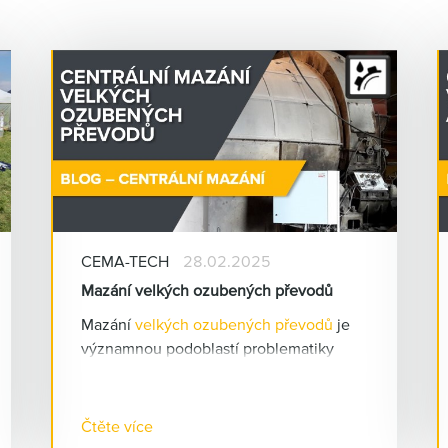
CEMA-TECH
28.02.2025
Mazání velkých ozubených převodů
Mazání
velkých ozubených převodů
je
významnou podoblastí problematiky
centrálního mazání
. Ozubené převody
jsou strojní součásti s velmi vysokými
pořizovacími náklady a jejich správným
Čtěte více
mazáním lze výrazně prodloužit intervaly