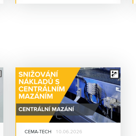
jejich výměny a tím výrazně náklady
snížit.
CEMA-TECH
10.06.2026