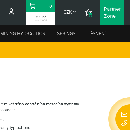
0
Partner
Košík
CZK
Nákupní
Zone
0,00 Kč
seznam
bez DPH
MINING HYDRAULICS
SPRINGS
TĚSNĚNÍ
entem každého
centrálního mazacího systému
.
nostech:
Rychl
ému
konta
dovaný typ pohonu