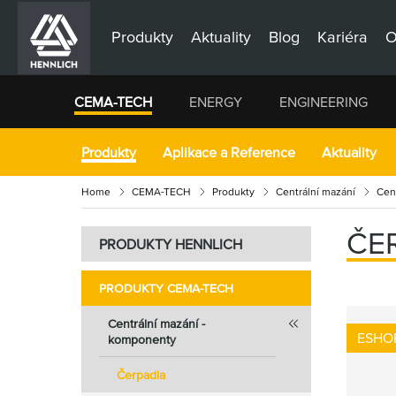
Produkty
Aktuality
Blog
Kariéra
O
CEMA-TECH
ENERGY
ENGINEERING
Produkty
Aplikace a Reference
Aktuality
Home
CEMA-TECH
Produkty
Centrální mazání
Cen
ČE
PRODUKTY HENNLICH
PRODUKTY CEMA-TECH
Centrální mazání -
ESHO
komponenty
Čerpadla