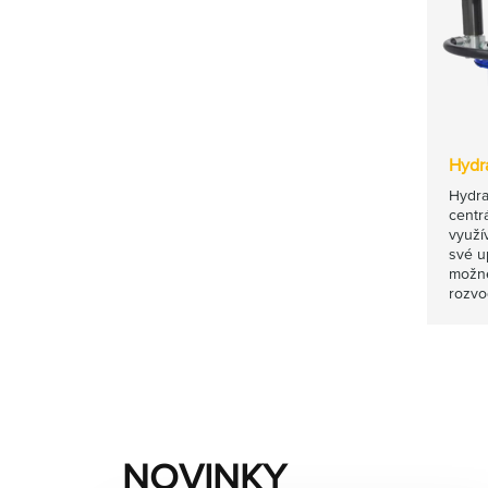
Hydr
Hydra
centr
využív
své up
možné
rozvo
NOVINKY