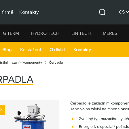
 firmě
Kontakty
CS
Hledat
DE
G-TERM
HYDRO-TECH
LIN-TECH
MERES
EN
Blog
Ke stažení
O divizi
Kontakty
trální mazání - komponenty
Čerpadla
RPADLA
Čerpadlo je základním kompon
Jeho volba závisí na mnoha okol
P
Zvolený typ mazacího syst
Energie k dispozici / poža