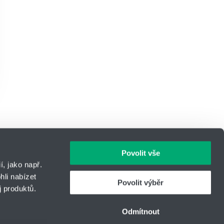
Povolit vše
, jako např.
li nabízet
Povolit výběr
 produktů.
IČO: 14869446
Telefon:
+420 566 630 524
Odmítnout
vou
E-mail:
cema-tech@hennlich.cz