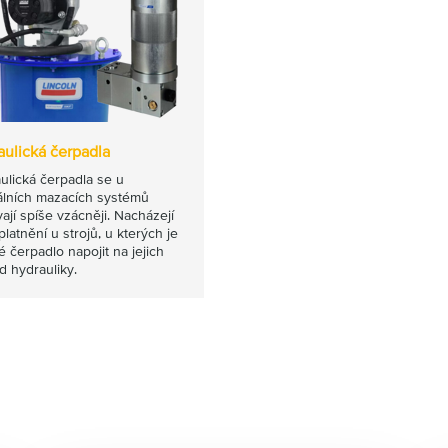
aulická čerpadla
ulická čerpadla se u
álních mazacích systémů
ají spíše vzácněji. Nacházejí
latnění u strojů, u kterých je
 čerpadlo napojit na jejich
d hydrauliky.