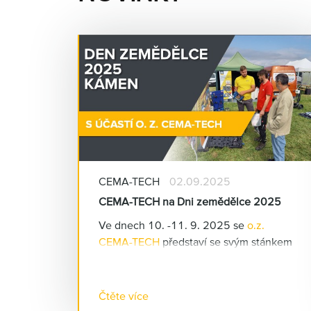
CEMA-TECH
02.09.2025
CEMA-TECH na Dni zemědělce 2025
Ve dnech 10. -11. 9. 2025 se
o.z.
CEMA-TECH
představí se svým stánkem
na tradiční výstavě Den zemědělce.
Akce se koná v na letišti v obci Kámen
na Pelhřimovsku. Jedná se o "venkovní"
Čtěte více
výstavu zaměřenou na zemědělskou