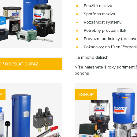
Použité mazivo
Spotřeba maziva
Rozsáhlost systému
Potřebný provozní tlak
Provozní podmínky (pracovní
Požadavky na řízení čerpadl
…a mnoho dalších
T / ODESLAT DOTAZ
Níže naleznete široký sortiment
pohonu.
P
ESHOP