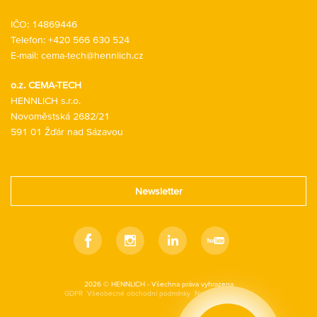
IČO: 14869446
Telefon:
+420 566 630 524
E-mail:
cema-tech@hennlich.cz
o.z. CEMA-TECH
HENNLICH s.r.o.
Novoměstská 2682/21
591 01 Žďár nad Sázavou
Newsletter
Facebook
Instagram
Linkedin
Youtube
2026 © HENNLICH - Všechna práva vyhrazena
GDPR
Všeobecné obchodní podmínky
Nastavení cookies