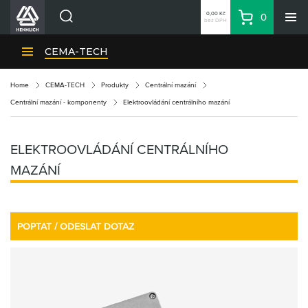
0,00 Kč
0
bez DPH
Košík
Hledat
Divize HENNLICH
CEMA-TECH
Produkty
Home
CEMA-TECH
Produkty
Centrální mazání
Aktuality
Centrální mazání - komponenty
Elektroovládání centrálního mazání
Blog
Kariéra
ELEKTROOVLÁDÁNÍ CENTRÁLNÍHO
O firmě
MAZÁNÍ
Kontakty
CS
POPTAT / ODESLAT DOTAZ
Přihlásit se
CZK
Nákupní seznam