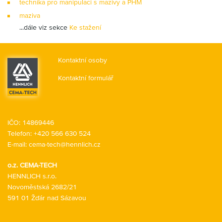
technika pro manipulaci s mazivy a PHM
maziva
...dále viz sekce
Ke stažení
Kontaktní osoby
Kontaktní formulář
IČO: 14869446
Telefon:
+420 566 630 524
E-mail:
cema-tech@hennlich.cz
o.z. CEMA-TECH
HENNLICH s.r.o.
Novoměstská 2682/21
591 01 Žďár nad Sázavou