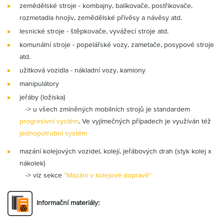
Partner
Zone
zemědělské stroje - kombajny, balíkovače, postřikovače,
rozmetadla hnojiv, zemědělské přívěsy a návěsy atd.
lesnické stroje - štěpkovače, vyvážecí stroje atd.
komunální stroje - popelářské vozy, zametače, posypové stroje
atd.
užitková vozidla - nákladní vozy, kamiony
manipulátory
jeřáby (ložiska)
-> u všech zmíněných mobilních strojů je standardem
progresivní systém
. Ve vyjímečných případech je využíván též
jednopotrubní systém
mazání kolejových vozidel, kolejí, jeřábových drah (styk kolej x
nákolek)
-> viz sekce
"Mazání v kolejové dopravě"
Informační materiály: