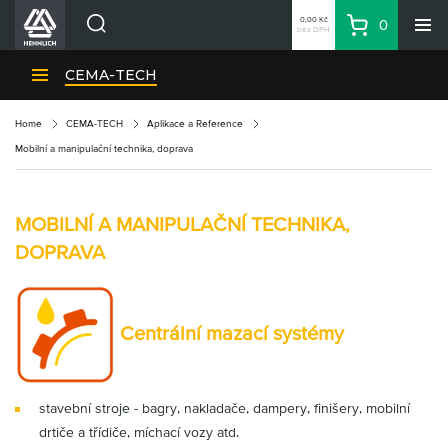
0,00 Kč
0
bez DPH
Košík
Hledat
Divize HENNLICH
CEMA-TECH
Produkty
Home
CEMA-TECH
Aplikace a Reference
Aktuality
Mobilní a manipulační technika, doprava
Blog
Kariéra
MOBILNÍ A MANIPULAČNÍ TECHNIKA,
O firmě
DOPRAVA
Kontakty
CS
Centrální mazací systémy
Přihlásit se
CZK
Nákupní seznam
stavební stroje - bagry, nakladače, dampery, finišery, mobilní
drtiče a třídiče, míchací vozy atd.