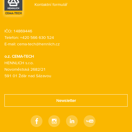
Kontaktní formulář
IČO: 14869446
Telefon:
+420 566 630 524
E-mail:
cema-tech@hennlich.cz
o.z. CEMA-TECH
HENNLICH s.r.o.
Novoměstská 2682/21
591 01 Žďár nad Sázavou
Newsletter
Facebook
Instagram
Linkedin
Youtube