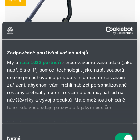
ESHOP
Zodpovědné používání vašich údajů
My a
naši 1022 partneři
zpracováváme vaše údaje (jako
např. číslo IP) pomocí technologií, jako např. souborů
cookie pro uchování a přístup k informacím na vašem
Vložky pro KF hadice
zařízení, abychom vám mohli nabízet personalizované
Vložky pro hadice KF jsou k dispozici v materiálovém
reklamy a obsah, měření reklam a obsahu, náhled na
provedení pozinkovaná ocel, nebo nerez. Dále jsou k
dispozici v široké škále tvarů (krátké, dlouhé, zahnuté 45°,
návštěvníky a vývoj produktů. Máte možnosti ohledně
90° atd.)
toho, kdo vaše údaje používá a k jakým účelům.
NOVINKY
Pokud to povolíte, rádi bychom také:
Shromažďovali informace o vaší geografické poloze,
Výběr
Nutné
které mohou být přesné na několik metrů
souhlasu