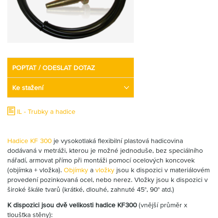
Partner
Zone
POPTAT / ODESLAT DOTAZ
Ke stažení
IL - Trubky a hadice
Hadice KF 300
je vysokotlaká flexibilní plastová hadicovina
dodávaná v metráži, kterou je možné jednoduše, bez speciálního
nářadí, armovat přímo při montáži pomocí ocelových koncovek
(objímka + vložka).
Objímky
a
vložky
jsou k dispozici v materiálovém
provedení pozinkovaná ocel, nebo nerez. Vložky jsou k dispozici v
široké škále tvarů (krátké, dlouhé, zahnuté 45°, 90° atd.)
K dispozici jsou dvě velikosti hadice KF300
(vnější průměr x
tloušťka stěny):