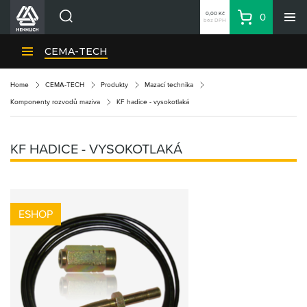
0,00 Kč
0
bez DPH
Košík
Hledat
Divize HENNLICH
CEMA-TECH
Produkty
Home
CEMA-TECH
Produkty
Mazací technika
Aktuality
Komponenty rozvodů maziva
KF hadice - vysokotlaká
Blog
Kariéra
KF HADICE - VYSOKOTLAKÁ
O firmě
Kontakty
CS
ESHOP
Přihlásit se
CZK
Nákupní seznam