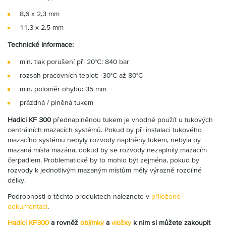
8,6 x 2,3 mm
11,3 x 2,5 mm
Technické informace:
min. tlak porušení při 20°C: 840 bar
rozsah pracovních teplot: -30°C až 80°C
min. poloměr ohybu: 35 mm
prázdná / plněná tukem
Hadici KF 300
přednaplněnou tukem je vhodné použít u tukových
centrálních mazacích systémů. Pokud by při instalaci tukového
mazacího systému nebyly rozvody naplněny tukem, nebyla by
mazaná místa mazána, dokud by se rozvody nezaplnily mazacím
čerpadlem. Problematické by to mohlo být zejména, pokud by
rozvody k jednotlivým mazaným místům měly výrazně rozdílné
délky.
Podrobnosti o těchto produktech naleznete v
přiložené
dokumentaci
.
Hadici KF300
a rovněž
objímky
a
vložky
k nim si můžete zakoupit