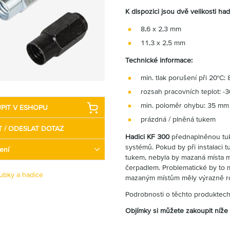
K dispozici jsou dvě velikosti h
8,6 x 2,3 mm
11,3 x 2,5 mm
Technické informace:
min. tlak porušení při 20°C:
rozsah pracovních teplot: -
min. poloměr ohybu: 35 mm
PIT V ESHOPU
prázdná / plněná tukem
T / ODESLAT DOTAZ
Hadici KF 300
přednaplněnou tuk
systémů. Pokud by při instalaci
ení
tukem, nebyla by mazaná místa 
čerpadlem. Problematické by to 
rubky a hadice
mazaným místům měly výrazně ro
Podrobnosti o těchto produktec
Objímky si můžete zakoupit níže