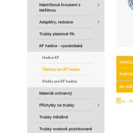
Nástrčková šroubení s
kleštinou
Adaptéry, redukce
Trubky plastové PA
KF hadice - vysokotlaká
Hadice KF
NAKOU
Objímky pro KF hadice
POPTA
Vložky pro KF hadice
Ke staž
Materiál ochranný
IL - T
Příchytky na trubky
Trubky měděné
Trubky ocelové pozinkované