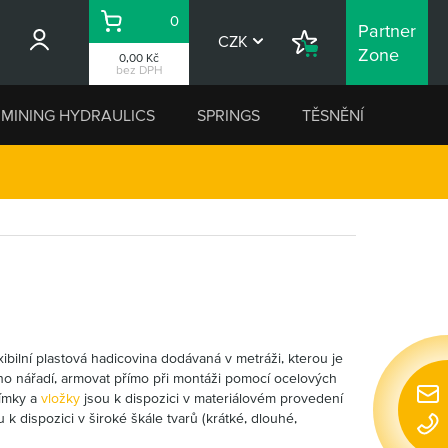
0
Partner
Košík
CZK
Nákupní
Zone
0,00 Kč
seznam
bez DPH
MINING HYDRAULICS
SPRINGS
TĚSNĚNÍ
xibilní plastová hadicovina dodávaná v metráži, kterou je
o nářadí, armovat přímo při montáži pomocí ocelových
jímky a
vložky
jsou k dispozici v materiálovém provedení
Rychl
 k dispozici v široké škále tvarů (krátké, dlouhé,
konta