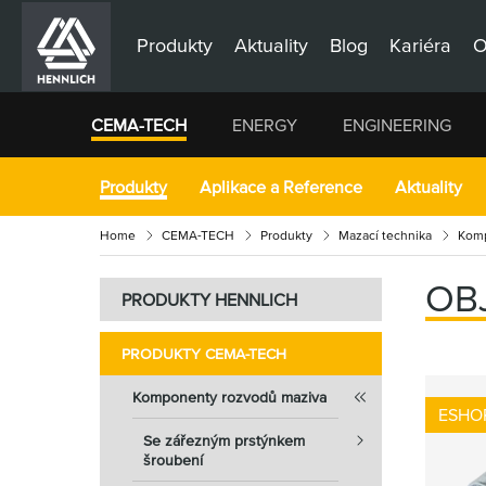
Produkty
Aktuality
Blog
Kariéra
O
CEMA-TECH
ENERGY
ENGINEERING
Produkty
Aplikace a Reference
Aktuality
Home
CEMA-TECH
Produkty
Mazací technika
Komp
OB
PRODUKTY HENNLICH
PRODUKTY CEMA-TECH
Komponenty rozvodů maziva
ESHO
Se zářezným prstýnkem
šroubení