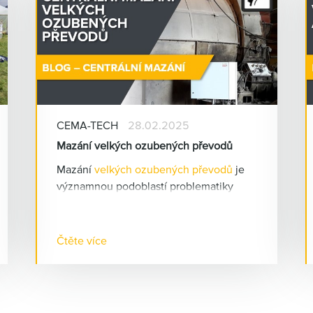
y
CEMA-TECH
28.02.2025
Mazání velkých ozubených převodů
Mazání
velkých ozubených převodů
je
významnou podoblastí problematiky
centrálního mazání
. Ozubené převody
jsou strojní součásti s velmi vysokými
pořizovacími náklady a jejich správným
Čtěte více
mazáním lze výrazně prodloužit intervaly
jejich výměny a tím výrazně náklady
snížit.