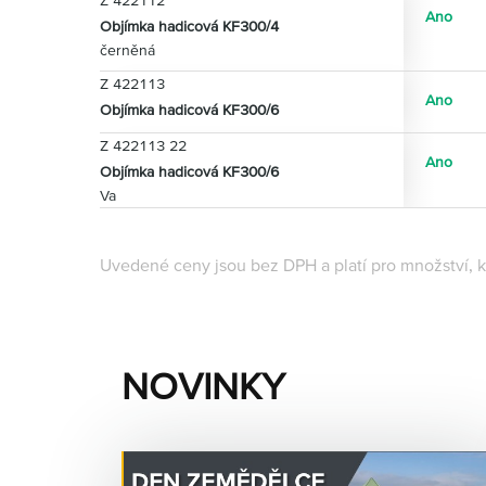
Z 422112
Ano
Objímka hadicová KF300/4
černěná
Z 422113
Ano
Objímka hadicová KF300/6
Z 422113 22
Ano
Objímka hadicová KF300/6
Va
Uvedené ceny jsou bez DPH a platí pro množství, k
NOVINKY