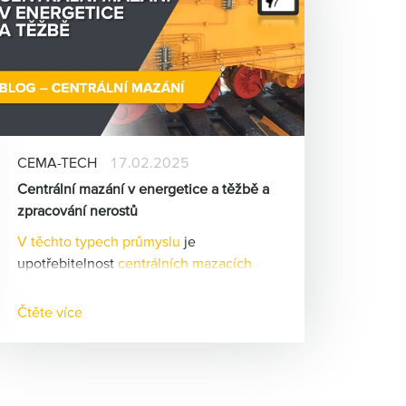
CEMA-TECH
17.02.2025
Centrální mazání v energetice a těžbě a
zpracování nerostů
V těchto typech průmyslu
je
upotřebitelnost
centrálních mazacích
systémů
velmi vysoká.
Provoz většiny zařízení je
Čtěte více
charakterizován vysokou prašností
prostředí, vibracemi, vysokým stupněm
využití časového fondu, přičemž v
některých případech dochází k časté