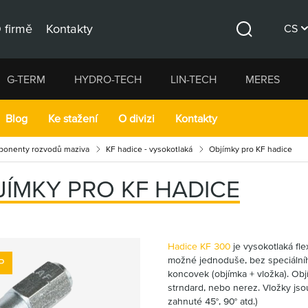
 firmě
Kontakty
CS
Hledat
DE
G-TERM
HYDRO-TECH
LIN-TECH
MERES
EN
Blog
Ke stažení
O divizi
Kontakty
onenty rozvodů maziva
KF hadice - vysokotlaká
Objímky pro KF hadice
JÍMKY PRO KF HADICE
Hadice KF 300
je vysokotlaká fle
možné jednoduše, bez speciálníh
P
koncovek (objímka + vložka). Ob
strndard, nebo nerez. Vložky jsou
zahnuté 45°, 90° atd.)