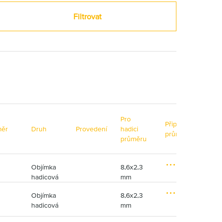
Filtrovat
Pro
Připojovací
ěr
Druh
Provedení
hadici
Mate
průměr
průměru
Objímka
8,6x2,3
Poz
M
hadicová
mm
ná 
o
ž
Objímka
8,6x2,3
Ner
n
M
hadicová
mm
o
o
s
ž