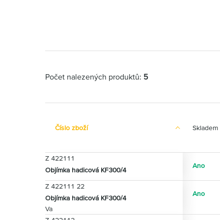
Počet nalezených produktů:
5
Číslo zboží
Skladem
Z 422111
Ano
Objímka hadicová KF300/4
Z 422111 22
Ano
Objímka hadicová KF300/4
Va