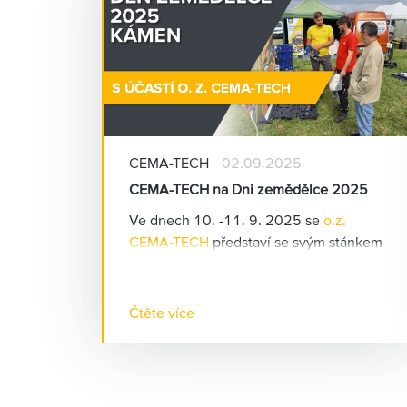
CEMA-TECH
02.09.2025
CEMA-TECH na Dni zemědělce 2025
Ve dnech 10. -11. 9. 2025 se
o.z.
CEMA-TECH
představí se svým stánkem
na tradiční výstavě Den zemědělce.
Akce se koná v na letišti v obci Kámen
na Pelhřimovsku. Jedná se o "venkovní"
Čtěte více
výstavu zaměřenou na zemědělskou
techniku
. CEMA-TECH
zde bude
prezentovat možnosti uplatnění mazací
techniky a centrálních mazacích systémů