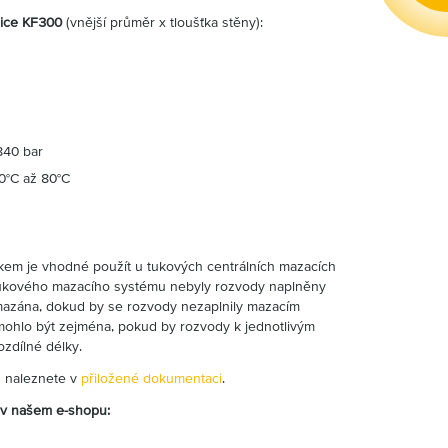
adice KF300
(vnější průměr x tloušťka stěny):
 840 bar
30°C až 80°C
em je vhodné použít u tukových centrálních mazacích
 tukového mazacího systému nebyly rozvody naplněny
mazána, dokud by se rozvody nezaplnily mazacím
mohlo být zejména, pokud by rozvody k jednotlivým
zdílné délky.
h naleznete v
přiložené dokumentaci
.
 v našem e-shopu: