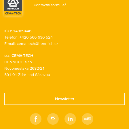
Kontaktní formulář
IČO: 14869446
Telefon:
+420 566 630 524
E-mail:
cema-tech@hennlich.cz
o.z. CEMA-TECH
HENNLICH s.r.o.
Novoměstská 2682/21
591 01 Žďár nad Sázavou
Newsletter
Facebook
Instagram
Linkedin
Youtube