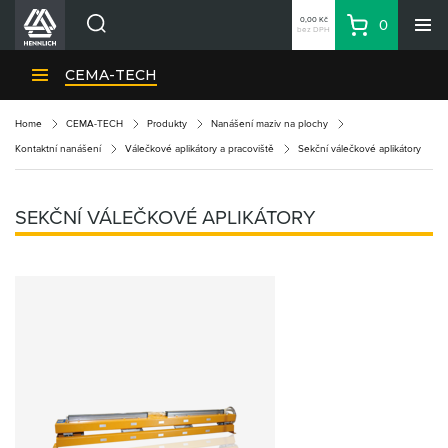
0,00 Kč
0
bez DPH
Košík
Hledat
Divize HENNLICH
CEMA-TECH
Produkty
Home
CEMA-TECH
Produkty
Nanášení maziv na plochy
Aktuality
Kontaktní nanášení
Válečkové aplikátory a pracoviště
Sekční válečkové aplikátory
Blog
Kariéra
SEKČNÍ VÁLEČKOVÉ APLIKÁTORY
O firmě
Kontakty
CS
Přihlásit se
CZK
Nákupní seznam