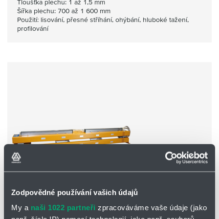
Tloušťka plechu: 1 až 1,5 mm
Šířka plechu: 700 až 1 600 mm
Použití: lisování, přesné stříhání, ohýbání, hluboké tažení,
profilování
Zodpovědné používání vašich údajů
Sekční válečkové aplikátory SBA TB-10
My a
naši 1022 partneři
zpracováváme vaše údaje (jako
Sekční válečkový aplikátor s 10 kartáčovými válečky z (5