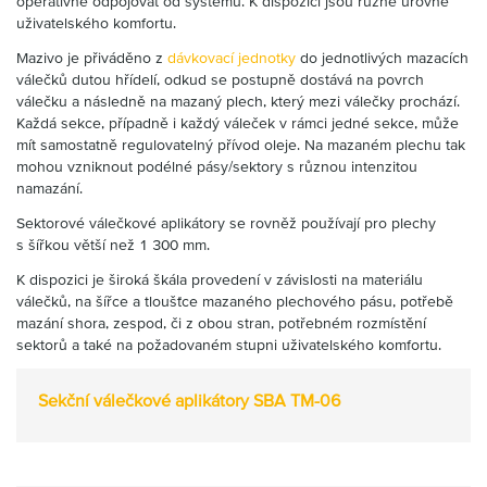
operativně odpojovat od systému. K dispozici jsou různé úrovně
uživatelského komfortu.
Mazivo je přiváděno z
dávkovací jednotky
do jednotlivých mazacích
válečků dutou hřídelí, odkud se postupně dostává na povrch
válečku a následně na mazaný plech, který mezi válečky prochází.
Každá sekce, případně i každý váleček v rámci jedné sekce, může
mít samostatně regulovatelný přívod oleje. Na mazaném plechu tak
mohou vzniknout podélné pásy/sektory s různou intenzitou
namazání.
Sektorové válečkové aplikátory se rovněž používají pro plechy
s šířkou větší než 1 300 mm.
K dispozici je široká škála provedení v závislosti na materiálu
válečků, na šířce a tloušťce mazaného plechového pásu, potřebě
mazání shora, zespod, či z obou stran, potřebném rozmístění
sektorů a také na požadovaném stupni uživatelského komfortu.
Sekční válečkové aplikátory SBA TM-06