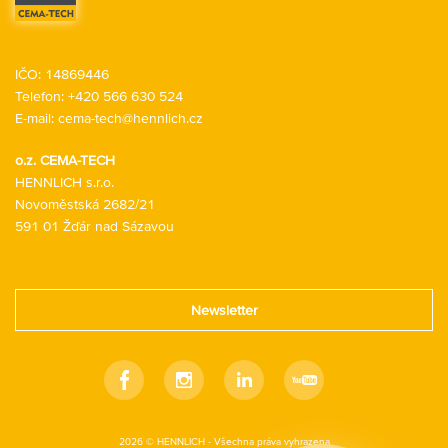
IČO: 14869446
Telefon:
+420 566 630 524
E-mail:
cema-tech@hennlich.cz
o.z. CEMA-TECH
HENNLICH s.r.o.
Novoměstská 2682/21
591 01 Žďár nad Sázavou
Newsletter
Facebook
Instagram
Linkedin
Youtube
2026 © HENNLICH - Všechna práva vyhrazena