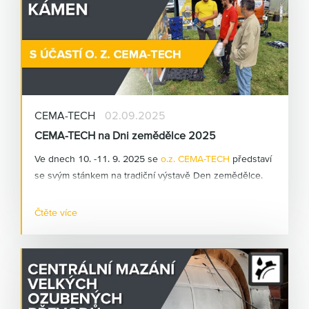
CEMA-TECH
02.09.2025
CEMA-TECH na Dni zemědělce 2025
Ve dnech 10. -11. 9. 2025 se
o.z. CEMA-TECH
představí
se svým stánkem na tradiční výstavě Den zemědělce.
Akce se koná v na letišti v obci Kámen na Pelhřimovsku.
Jedná se o "venkovní" výstavu zaměřenou na
Čtěte více
zemědělskou techniku
. CEMA-TECH
zde bude
prezentovat možnosti uplatnění mazací techniky a
centrálních mazacích systémů v zemědělství.
Podrobnosti o této výstavě naleznete na stránkách
Dne