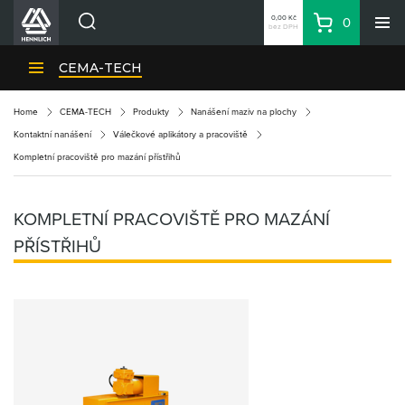
0,00 Kč
0
bez DPH
Košík
Hledat
Divize HENNLICH
CEMA-TECH
Produkty
Home
CEMA-TECH
Produkty
Nanášení maziv na plochy
Aktuality
Kontaktní nanášení
Válečkové aplikátory a pracoviště
Blog
Kompletní pracoviště pro mazání přístřihů
Kariéra
O firmě
KOMPLETNÍ PRACOVIŠTĚ PRO MAZÁNÍ
Kontakty
PŘÍSTŘIHŮ
CS
Přihlásit se
CZK
Nákupní seznam