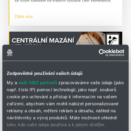
se svým stánkem na tradiční výstavě Den zemědělce.
Akce se koná v na letišti v obci Kámen na Pelhřimovsku.
Jedná se o "venkovní" výstavu zaměřenou na
Čtěte více
zemědělskou techniku
. CEMA-TECH
zde bude
prezentovat možnosti uplatnění mazací techniky a
centrálních mazacích systémů v zemědělství.
Podrobnosti o této výstavě naleznete na stránkách
Dne
zemědělce
.
Program výstavy
je k dispozici zde.
Zodpovědné používání vašich údajů
My a
naši 1022 partneři
zpracováváme vaše údaje (jako
Divize
CEMA-TECH
zde bude prezentovat
mazací
např. číslo IP) pomocí technologií, jako např. souborů
techniku
a
centrální mazací systémy SKF/LINCOLN
,
cookie pro uchování a přístup k informacím na vašem
CEMA-TECH
28.02.2025
usnadňující mazání zemědělských strojů.
zařízení, abychom vám mohli nabízet personalizované
Mazání velkých ozubených převodů
reklamy a obsah, měření reklam a obsahu, náhled na
návštěvníky a vývoj produktů. Máte možnosti ohledně
Mazání
velkých ozubených převodů
je významnou
Z
mazací techniky
si dovolíme upozornit na
toho, kdo vaše údaje používá a k jakým účelům.
podoblastí problematiky
centrálního mazání
. Ozubené
akumulátorové mazací lisy
Power-Luber 20 V Li-Ion
,