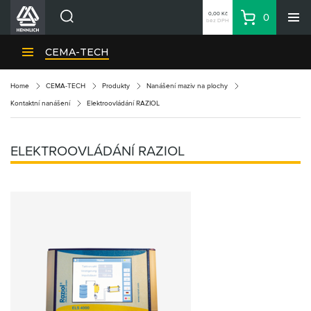
0,00 Kč
0
bez DPH
Košík
Hledat
Divize HENNLICH
CEMA-TECH
Produkty
Home
CEMA-TECH
Produkty
Nanášení maziv na plochy
Aktuality
Kontaktní nanášení
Elektroovládání RAZIOL
Blog
Kariéra
ELEKTROOVLÁDÁNÍ RAZIOL
O firmě
Kontakty
CS
Přihlásit se
CZK
Nákupní seznam