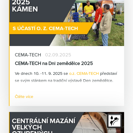
CEMA-TECH
02.09.2025
CEMA-TECH na Dni zemědělce 2025
Ve dnech 10. -11. 9. 2025 se
o.z. CEMA-TECH
představí
se svým stánkem na tradiční výstavě Den zemědělce.
Akce se koná v na letišti v obci Kámen na Pelhřimovsku.
Jedná se o "venkovní" výstavu zaměřenou na
Čtěte více
zemědělskou techniku
. CEMA-TECH
zde bude
prezentovat možnosti uplatnění mazací techniky a
centrálních mazacích systémů v zemědělství.