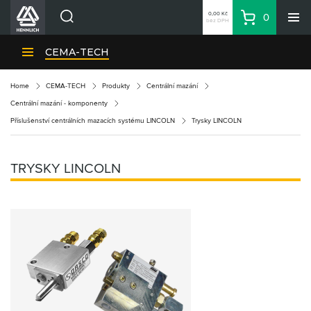
0,00 Kč
0
bez DPH
Košík
Hledat
Divize HENNLICH
CEMA-TECH
Produkty
Home
CEMA-TECH
Produkty
Centrální mazání
Aktuality
Centrální mazání - komponenty
Blog
Příslušenství centrálních mazacích systému LINCOLN
Trysky LINCOLN
Kariéra
O firmě
TRYSKY LINCOLN
Kontakty
CS
Přihlásit se
CZK
Nákupní seznam