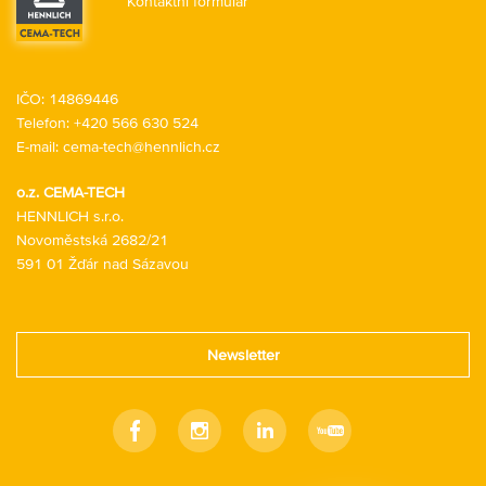
Kontaktní formulář
IČO: 14869446
Telefon:
+420 566 630 524
E-mail:
cema-tech@hennlich.cz
o.z. CEMA-TECH
HENNLICH s.r.o.
Novoměstská 2682/21
591 01 Žďár nad Sázavou
Newsletter
Facebook
Instagram
Linkedin
Youtube