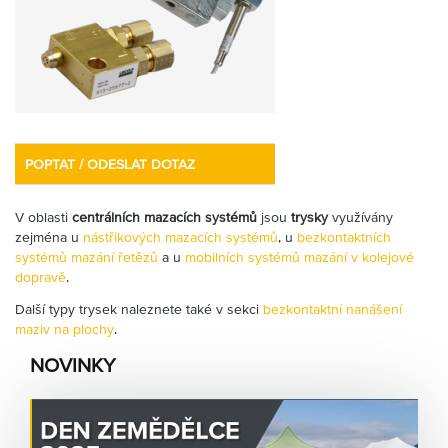
Partner
Zone
POPTAT / ODESLAT DOTAZ
V oblasti
centrálních mazacích systémů
jsou
trysky
využívány
zejména u
nástřikových mazacích systémů
, u
bezkontaktních
systémů mazání řetězů
a u
mobilních systémů mazání v kolejové
dopravě
.
Další typy trysek naleznete také v sekci
bezkontaktní nanášení
maziv na plochy
.
NOVINKY