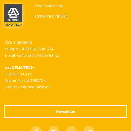
změnit. Jak prodloužit životnost strojů, jak snížit
Kontaktní osoby
prostoje, jak zvýšit bezpečnost a hygienu práce.
Kontaktní formulář
IČO: 14869446
Telefon:
+420 566 630 524
E-mail:
cema-tech@hennlich.cz
o.z. CEMA-TECH
HENNLICH s.r.o.
Novoměstská 2682/21
591 01 Žďár nad Sázavou
Newsletter