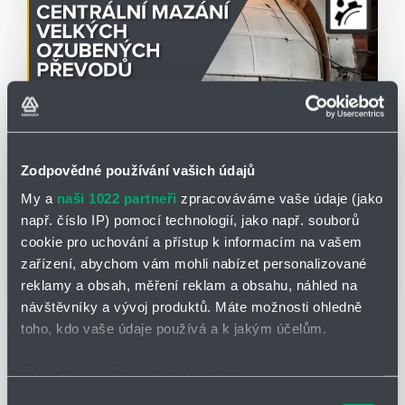
Podrobnosti o této výstavě naleznete na stránkách
Dne
zemědělce
.
Program výstavy
je k dispozici zde.
Divize
CEMA-TECH
zde bude prezentovat
mazací
Zodpovědné používání vašich údajů
techniku
a
centrální mazací systémy SKF/LINCOLN
,
CEMA-TECH
28.02.2025
My a
naši 1022 partneři
zpracováváme vaše údaje (jako
usnadňující mazání zemědělských strojů.
např. číslo IP) pomocí technologií, jako např. souborů
Mazání velkých ozubených převodů
cookie pro uchování a přístup k informacím na vašem
Mazání
velkých ozubených převodů
je významnou
Z
mazací techniky
si dovolíme upozornit na
zařízení, abychom vám mohli nabízet personalizované
podoblastí problematiky
centrálního mazání
. Ozubené
akumulátorové mazací lisy
Power-Luber 20 V Li-Ion
,
reklamy a obsah, měření reklam a obsahu, náhled na
převody jsou strojní součásti s velmi vysokými
TLGB 20 V
a
Pressol 20 V
. Jedná se "dekalamitky" na
návštěvníky a vývoj produktů. Máte možnosti ohledně
pořizovacími náklady a jejich správným mazáním lze
Čtěte více
bateriový pohon, se kterými se dříve namáhavé ruční
toho, kdo vaše údaje používá a k jakým účelům.
výrazně prodloužit intervaly jejich výměny a tím výrazně
mazání stává zábavou.
náklady snížit.
Pokud to povolíte, rádi bychom také:
Shromažďovali informace o vaší geografické poloze,
Výběr
Co se týče centrálních mazacích systémů, na