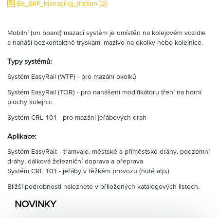
En_SKF_Managing_friction (2)
Partner
Zone
Mobilní (on board) mazací systém je umístěn na kolejovém vozidle
a nanáší bezkontaktně tryskami mazivo na okolky nebo kolejnice.
Typy systémů:
Systém EasyRail (WTF) - pro mazání okolků
Systém EasyRail (TOR) - pro nanášení modifikátoru tření na horní
plochy kolejnic
Systém CRL 101 - pro mazání jeřábových drah
Aplikace:
Systém EasyRail: - tramvaje, městské a příměstské dráhy, podzemní
dráhy, dálková železniční doprava a přeprava
Systém CRL 101 - jeřáby v těžkém provozu (hutě atp.)
Bližší podrobnosti naleznete v přiložených katalogových listech.
NOVINKY