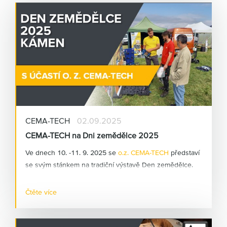
CEMA-TECH
02.09.2025
CEMA-TECH na Dni zemědělce 2025
Ve dnech 10. -11. 9. 2025 se
o.z. CEMA-TECH
představí
se svým stánkem na tradiční výstavě Den zemědělce.
Akce se koná v na letišti v obci Kámen na Pelhřimovsku.
Jedná se o "venkovní" výstavu zaměřenou na
Čtěte více
zemědělskou techniku
. CEMA-TECH
zde bude
prezentovat možnosti uplatnění mazací techniky a
centrálních mazacích systémů v zemědělství.