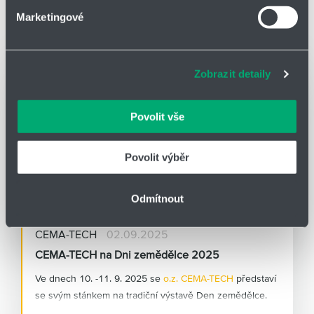
Marketingové
Soubory cookies a další technologie nám pomáhají
zlepšovat naše služby. Rádi bychom vám nabídli
NOVINKY
adekvátní informace a správné fungování stránek. S
Zobrazit detaily
vašimi údaji zacházíme citlivě, děkujeme za projevení
důvěry.
Povolit vše
Povolit výběr
Odmítnout
CEMA-TECH
02.09.2025
CEMA-TECH na Dni zemědělce 2025
Ve dnech 10. -11. 9. 2025 se
o.z. CEMA-TECH
představí
se svým stánkem na tradiční výstavě Den zemědělce.
Akce se koná v na letišti v obci Kámen na Pelhřimovsku.