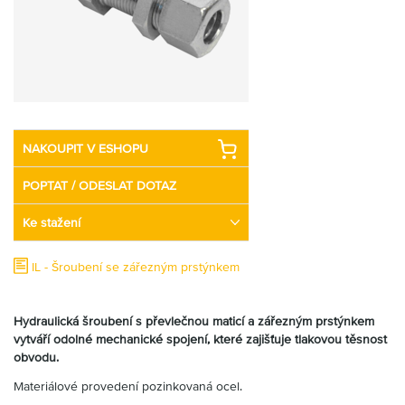
Partner
Zone
NAKOUPIT V ESHOPU
POPTAT / ODESLAT DOTAZ
Ke stažení
IL - Šroubení se zářezným prstýnkem
Hydraulická šroubení s převlečnou maticí a zářezným prstýnkem
vytváří odolné mechanické spojení, které zajišťuje tlakovou těsnost
obvodu.
Materiálové provedení pozinkovaná ocel.