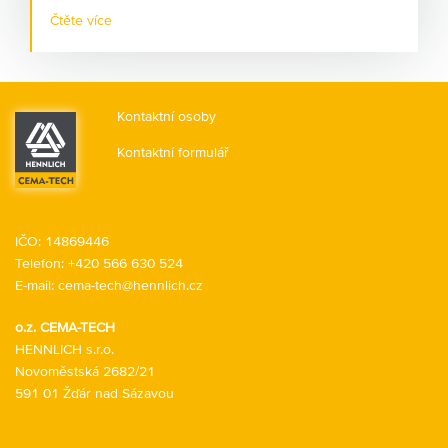
Máte pocit, že odstávky Vašich strojů jsou příliš časté?
Čtěte více
Že vynakládáte příliš mnoho peněz na opravy a
náhradní díly? Že máte příliš vysokou spotřebu maziva?
Pojďme se společně podívat, jak je možné tuto situaci
změnit. Jak prodloužit životnost strojů, jak snížit
Kontaktní osoby
prostoje, jak zvýšit bezpečnost a hygienu práce.
Kontaktní formulář
IČO: 14869446
Telefon:
+420 566 630 524
E-mail:
cema-tech@hennlich.cz
o.z. CEMA-TECH
HENNLICH s.r.o.
Novoměstská 2682/21
591 01 Žďár nad Sázavou