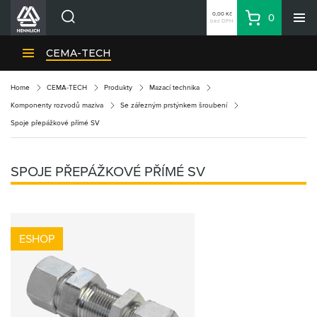
0,00 Kč
0
bez DPH
Košík
Hledat
Divize HENNLICH
CEMA-TECH
Produkty
Home
CEMA-TECH
Produkty
Mazací technika
Aktuality
Komponenty rozvodů maziva
Se zářezným prstýnkem šroubení
Blog
Spoje přepážkové přímé SV
Kariéra
O firmě
SPOJE PŘEPÁŽKOVÉ PŘÍMÉ SV
Kontakty
CS
Přihlásit se
ESHOP
CZK
Nákupní seznam