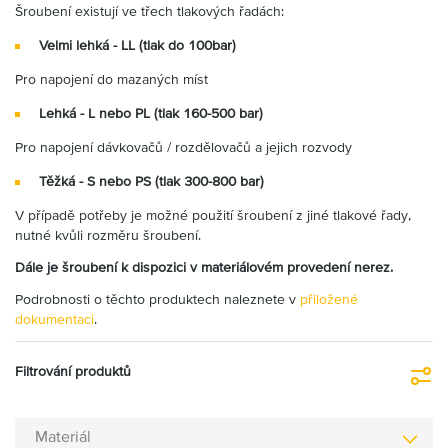
Šroubení existují ve třech tlakových řadách:
Velmi lehká - LL (tlak do 100bar)
Pro napojení do mazaných míst
Lehká - L nebo PL (tlak 160-500 bar)
Pro napojení dávkovačů / rozdělovačů a jejich rozvody
Těžká - S nebo PS (tlak 300-800 bar)
V případě potřeby je možné použití šroubení z jiné tlakové řady,
nutné kvůli rozměru šroubení.
Dále je šroubení k dispozici v materiálovém provedení nerez.
Podrobnosti o těchto produktech naleznete v
přiložené
dokumentaci
.
Filtrování produktů
Fi
Materiál