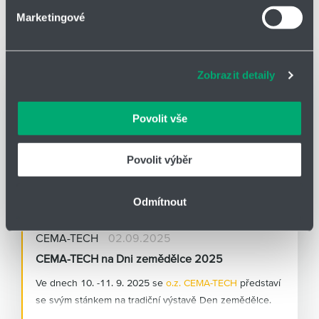
Marketingové
Soubory cookies a další technologie nám pomáhají
zlepšovat naše služby. Rádi bychom vám nabídli
NOVINKY
adekvátní informace a správné fungování stránek. S
Zobrazit detaily
vašimi údaji zacházíme citlivě, děkujeme za projevení
důvěry.
Povolit vše
Povolit výběr
Odmítnout
CEMA-TECH
02.09.2025
CEMA-TECH na Dni zemědělce 2025
Ve dnech 10. -11. 9. 2025 se
o.z. CEMA-TECH
představí
se svým stánkem na tradiční výstavě Den zemědělce.
Akce se koná v na letišti v obci Kámen na Pelhřimovsku.