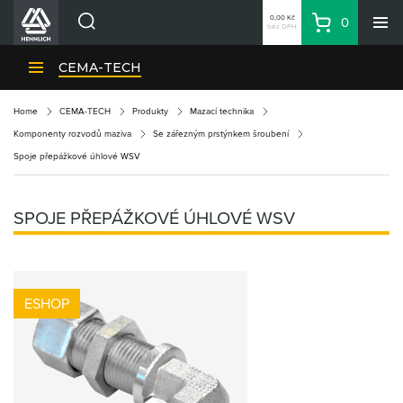
0,00 Kč
0
bez DPH
Košík
Hledat
Divize HENNLICH
CEMA-TECH
Produkty
Home
CEMA-TECH
Produkty
Mazací technika
Aktuality
Komponenty rozvodů maziva
Se zářezným prstýnkem šroubení
Blog
Spoje přepážkové úhlové WSV
Kariéra
O firmě
SPOJE PŘEPÁŽKOVÉ ÚHLOVÉ WSV
Kontakty
CS
Přihlásit se
ESHOP
CZK
Nákupní seznam