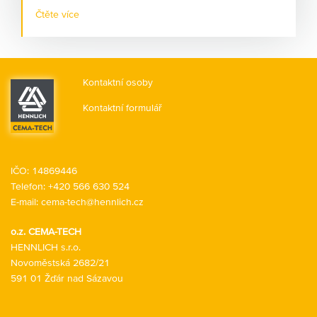
Máte pocit, že odstávky Vašich strojů jsou příliš časté?
Čtěte více
Že vynakládáte příliš mnoho peněz na opravy a
náhradní díly? Že máte příliš vysokou spotřebu maziva?
Pojďme se společně podívat, jak je možné tuto situaci
změnit. Jak prodloužit životnost strojů, jak snížit
Kontaktní osoby
prostoje, jak zvýšit bezpečnost a hygienu práce.
Kontaktní formulář
IČO: 14869446
Telefon:
+420 566 630 524
E-mail:
cema-tech@hennlich.cz
o.z. CEMA-TECH
HENNLICH s.r.o.
Novoměstská 2682/21
591 01 Žďár nad Sázavou