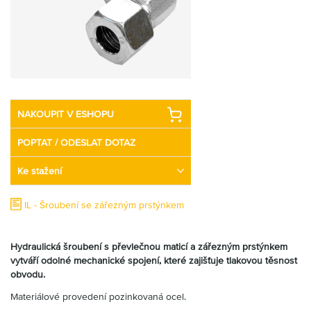
Partner
Zone
NAKOUPIT V ESHOPU
POPTAT / ODESLAT DOTAZ
Ke stažení
IL - Šroubení se zářezným prstýnkem
Hydraulická šroubení s převlečnou maticí a zářezným prstýnkem
vytváří odolné mechanické spojení, které zajišťuje tlakovou těsnost
obvodu.
Materiálové provedení pozinkovaná ocel.