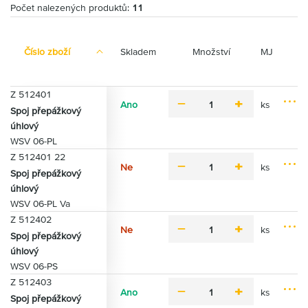
Počet nalezených produktů:
11
Číslo zboží
Skladem
Množství
MJ
Z 512401
Ano
ks
m
p
Spoj přepážkový
M
P
i
l
úhlový
o
ř
n
u
WSV 06-PL
ž
i
u
s
n
Z 512401 22
d
s
Ne
ks
o
m
p
a
Spoj přepážkový
M
s
i
l
t
úhlový
o
t
n
u
d
WSV 06-PL Va
ž
i
u
s
o
n
Z 512402
s
k
Ne
ks
o
m
p
Spoj přepážkový
o
M
s
P
i
l
úhlový
š
o
t
ř
n
u
í
WSV 06-PS
ž
i
i
u
s
k
n
Z 512403
d
s
u
Ano
ks
o
m
p
a
Spoj přepážkový
M
s
P