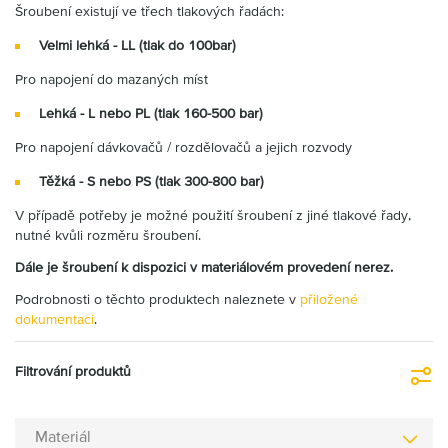
Šroubení existují ve třech tlakových řadách:
Velmi lehká - LL (tlak do 100bar)
Pro napojení do mazaných míst
Lehká - L nebo PL (tlak 160-500 bar)
Pro napojení dávkovačů / rozdělovačů a jejich rozvody
Těžká - S nebo PS (tlak 300-800 bar)
V případě potřeby je možné použití šroubení z jiné tlakové řady,
nutné kvůli rozměru šroubení.
Dále je šroubení k dispozici v materiálovém provedení nerez.
Podrobnosti o těchto produktech naleznete v
přiložené
dokumentaci
.
Filtrování produktů
Fi
Materiál