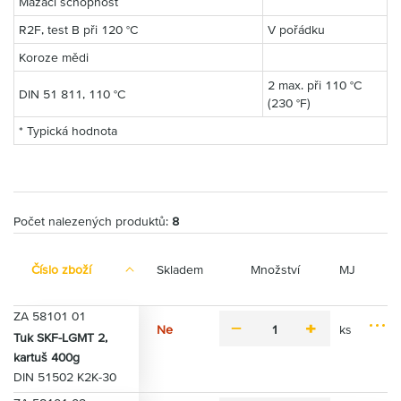
Mazací schopnost
R2F, test B při 120 °C
V pořádku
Koroze mědi
2 max. při 110 °C
DIN 51 811, 110 °C
(230 °F)
* Typická hodnota
Počet nalezených produktů:
8
Číslo zboží
Skladem
Množství
MJ
ZA 58101 01
Ne
ks
m
p
Tuk SKF-LGMT 2,
M
P
i
l
kartuš 400g
o
ř
n
u
DIN 51502 K2K-30
ž
i
u
s
n
d