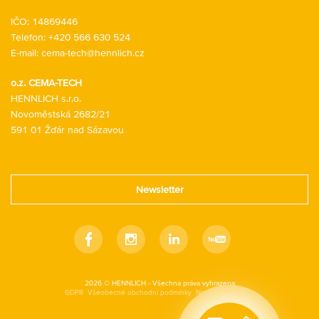
IČO: 14869446
Telefon:
+420 566 630 524
E-mail:
cema-tech@hennlich.cz
o.z. CEMA-TECH
HENNLICH s.r.o.
Novoměstská 2682/21
591 01 Žďár nad Sázavou
Newsletter
Facebook
Instagram
Linkedin
Youtube
2026 © HENNLICH - Všechna práva vyhrazena
GDPR
Všeobecné obchodní podmínky
Nastavení cookies