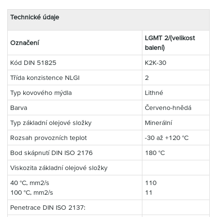
Technické údaje
LGMT 2/(velikost
Označení
balení)
Kód DIN 51825
K2K-30
Třída konzistence NLGI
2
Typ kovového mýdla
Lithné
Barva
Červeno-hnědá
Typ základní olejové složky
Minerální
Rozsah provozních teplot
-30 až +120 °C
Bod skápnutí DIN ISO 2176
180 °C
Viskozita základní olejové složky
40 °C, mm2/s
110
100 °C, mm2/s
11
Penetrace DIN ISO 2137: