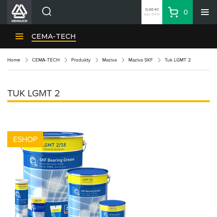
0,00 Kč
0
bez DPH
Košík
Hledat
Divize HENNLICH
CEMA-TECH
Produkty
Home
CEMA-TECH
Produkty
Maziva
Maziva SKF
Tuk LGMT 2
Aktuality
Blog
TUK LGMT 2
Kariéra
O firmě
Kontakty
ESHOP
CS
Přihlásit se
CZK
Nákupní seznam