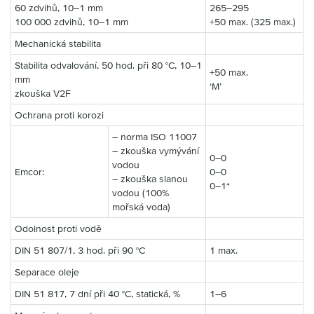
60 zdvihů, 10–1 mm
265–295
100 000 zdvihů, 10–1 mm
+50 max. (325 max.)
Mechanická stabilita
Stabilita odvalování, 50 hod. při 80 °C, 10–1
+50 max.
mm
‘M’
zkouška V2F
Ochrana proti korozi
– norma ISO 11007
– zkouška vymývání
0–0
vodou
Emcor:
0–0
– zkouška slanou
0–1*
vodou (100%
mořská voda)
Odolnost proti vodě
DIN 51 807/1, 3 hod. při 90 °C
1 max.
Separace oleje
DIN 51 817, 7 dní při 40 °C, statická, %
1–6