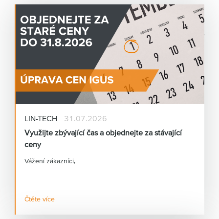
LIN-TECH
31.07.2026
Využijte zbývající čas a objednejte za stávající
ceny
Vážení zákazníci,
chceme vám dát prostor připravit se na tuto změnu.
Čtěte více
Všechny objednávky přijaté do 31. 8. 2026 (včetně)
odbavíme za původní ceníkové ceny.