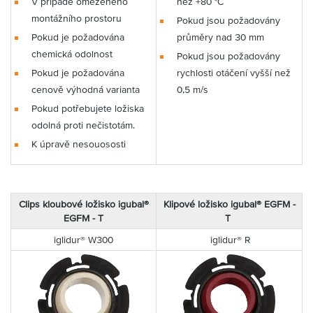
V případě omezeného
než +80 °C
montážního prostoru
Pokud jsou požadovány
Pokud je požadována
průměry nad 30 mm
chemická odolnost
Pokud jsou požadovány
Pokud je požadována
rychlosti otáčení vyšší než
cenově výhodná varianta
0,5 m/s
Pokud potřebujete ložiska
odolná proti nečistotám.
K úpravě nesouososti
Clips kloubové ložisko igubal®
Klipové ložisko igubal® EGFM -
EGFM - T
T
iglidur® W300
iglidur® R