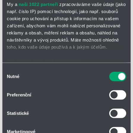
Materiál pouzdra:
Materiál pouzdra: igumid®
My a
naši 1022 partneři
zpracováváme vaše údaje (jako
igumid® G
G
např. číslo IP) pomocí technologií, jako např. souborů
Materiál kulové kaloty:
Materiál kulové kaloty:
cookie pro uchování a přístup k informacím na vašem
iglidur® J
iglidur® UW
zařízení, abychom vám mohli nabízet personalizované
reklamy a obsah, měření reklam a obsahu, náhled na
návštěvníky a vývoj produktů. Máte možnosti ohledně
toho, kdo vaše údaje používá a k jakým účelům.
Clips kloubové ložisko igubal®
Clips kloubové ložisko igubal®
EGFM - T
EGFM - T
s nerezovou kalotou
Pokud to povolíte, rádi bychom také:
Shromažďovali informace o vaší geografické poloze,
iglidur J4
Výběr
Nutné
které mohou být přesné na několik metrů
souhlasu
Identifikovali vaše zařízení pomocí aktivního
skenování pro konkrétní charakteristiky (otisk prstu)
Preferenční
Zjistěte více o tom, jak zpracováváme vaše osobní
údaje, a nastavte si předvolby v
části s podrobnostmi
.
Statistické
Svůj souhlas můžete kdykoliv změnit nebo odvolat v
části Prohlášení o souborech cookie.
Rozměrová řada E
Rozměrová řada E
Marketingové