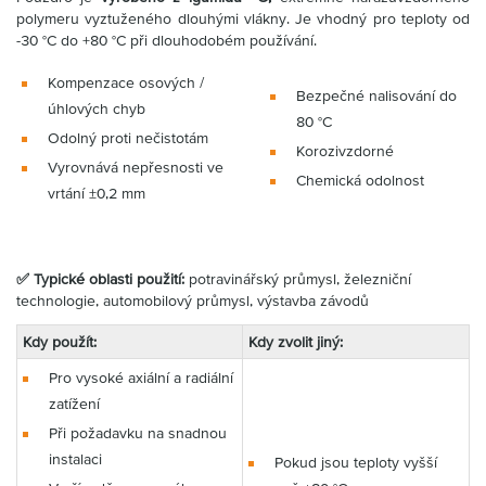
polymeru vyztuženého dlouhými vlákny. Je vhodný pro teploty od
-30 °C do +80 °C při dlouhodobém používání.
Kompenzace osových /
Bezpečné nalisování do
úhlových chyb
80 °C
Odolný proti nečistotám
Korozivzdorné
Vyrovnává nepřesnosti ve
Chemická odolnost
vrtání ±0,2 mm
✅ Typické oblasti použití:
potravinářský průmysl, železniční
technologie, automobilový průmysl, výstavba závodů
Kdy použít:
Kdy zvolit jiný:
Pro vysoké axiální a radiální
zatížení
Při požadavku na snadnou
instalaci
Pokud jsou teploty vyšší