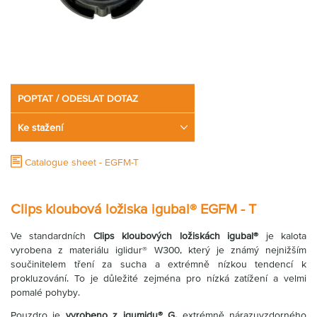
Partner
Zone
POPTAT / ODESLAT DOTAZ
Ke stažení
Catalogue sheet - EGFM-T
Clips kloubová ložiska igubal® EGFM - T
Ve standardních
Clips kloubových ložiskách igubal
®
je kalota
vyrobena z materiálu iglidur® W300, který je známý nejnižším
součinitelem tření za sucha a extrémně nízkou tendencí k
prokluzování. To je důležité zejména pro nízká zatížení a velmi
pomalé pohyby.
Pouzdro je
vyrobeno z igumidu
®
G,
extrémně nárazuvzdorného