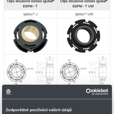
Clips kloubové ložisko igubal®
Clips kloubové ložisko igubal®
EGFM - T
EGFM - T UW
iglidur® J
iglidur® UW
Maximální vyrovnání
Maximální vyrovnání
tolerancí
tolerancí
Rozměrová řada E
Rozměrová řada E
Zodpovědné používání vašich údajů