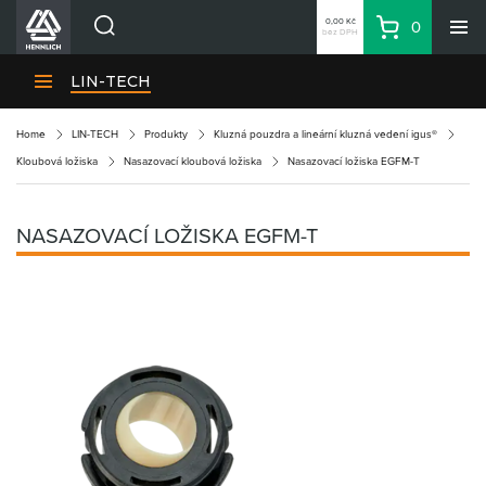
0,00 Kč
0
bez DPH
Košík
Hledat
Divize HENNLICH
LIN-TECH
Produkty
Home
LIN-TECH
Produkty
Kluzná pouzdra a lineární kluzná vedení igus®
Aktuality
Kloubová ložiska
Nasazovací kloubová ložiska
Nasazovací ložiska EGFM-T
Blog
Kariéra
NASAZOVACÍ LOŽISKA EGFM-T
O firmě
Kontakty
CS
Přihlásit se
CZK
Nákupní seznam