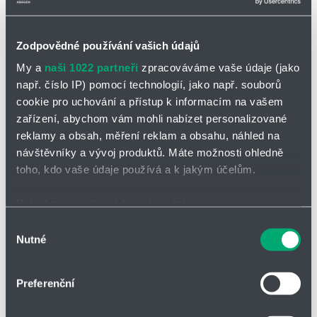
Premium
Zodpovědné používání vašich údajů
Systém je tvořený energetickým řetězem vybaveným elektrickými
My a
naši 1022 partneři
zpracováváme vaše údaje (jako
kabely a pneumatickým, hydraulickým a senzorovým systémem
včetně konektorových připojení a přepravního a montážního
např. číslo IP) pomocí technologií, jako např. souborů
stojanu.
cookie pro uchování a přístup k informacím na vašem
Přehrajte si video zde
zařízení, abychom vám mohli nabízet personalizované
reklamy a obsah, měření reklam a obsahu, náhled na
návštěvníky a vývoj produktů. Máte možnosti ohledně
toho, kdo vaše údaje používá a k jakým účelům.
Pokud to povolíte, rádi bychom také:
Shromažďovali informace o vaší geografické poloze,
Výběr
Nutné
které mohou být přesné na několik metrů
souhlasu
Identifikovali vaše zařízení pomocí aktivního
skenování pro konkrétní charakteristiky (otisk prstu)
Preferenční
Zjistěte více o tom, jak zpracováváme vaše osobní
údaje, a nastavte si předvolby v
části s podrobnostmi
.