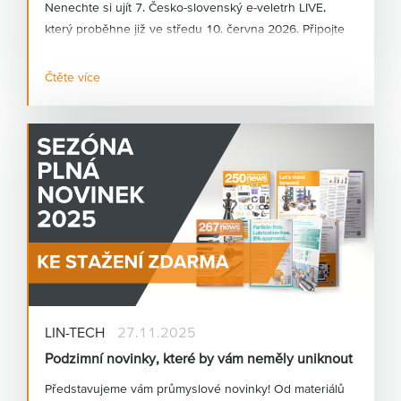
Nenechte si ujít 7. Česko-slovenský e-veletrh LIVE,
který proběhne již ve středu 10. června 2026. Připojte
se k našemu exkluzivnímu živému vysílání přímo ze
stánku igus® v Kolíně nad Rýnem. Naši specialisté vám
Čtěte více
představí nejnovější trendy a inovace z oblasti
motion
plastics®.
LIN-TECH
27.11.2025
Podzimní novinky, které by vám neměly uniknout
Představujeme vám průmyslové novinky! Od materiálů