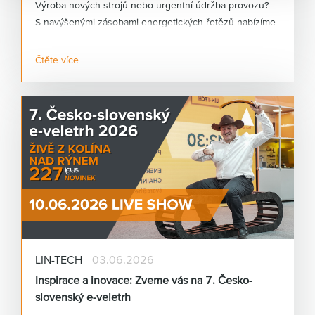
Výroba nových strojů nebo urgentní údržba provozu?
S navýšenými zásobami energetických řetězů nabízíme
okamžité řešení pro obě oblasti.
Čtěte více
Potřebujete energetický řetěz rychle a nechcete čekat
na dlouhé dodací lhůty? Díky navýšeným skladovým
zásobám energetických řetězů vám dokážeme
nabídnout okamžité řešení pro výrobu nových strojů i
urgentní servis stávajících zařízení.
LIN-TECH
03.06.2026
Inspirace a inovace: Zveme vás na 7. Česko-
slovenský e-veletrh