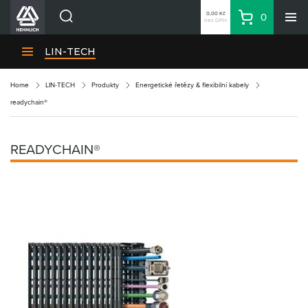
0,00 Kč
0
bez DPH
Košík
Hledat
Divize HENNLICH
LIN-TECH
Produkty
Home
LIN-TECH
Produkty
Energetické řetězy & flexibilní kabely
Aktuality
readychain®
Blog
Kariéra
READYCHAIN®
O firmě
Kontakty
CS
Přihlásit se
CZK
Nákupní seznam