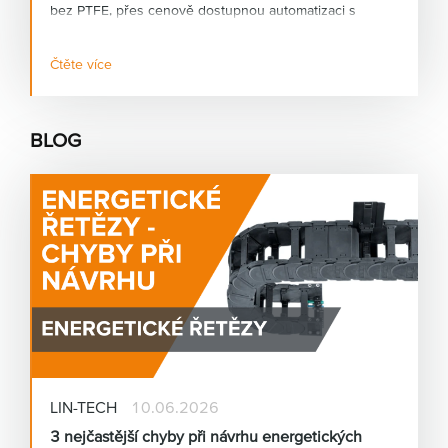
bez PTFE, přes cenově dostupnou automatizaci s
humanoidními roboty, až po nové motion plastics prvky.
Čtěte více
BLOG
LIN-TECH
10.06.2026
3 nejčastější chyby při návrhu energetických