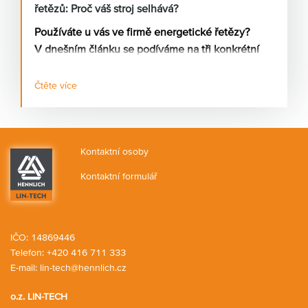
řetězů: Proč váš stroj selhává?
Používáte u vás ve firmě energetické řetězy?
V dnešním článku se podíváme na tři konkrétní
příčiny toho, proč energetický řetěz nefunguje
tak, jak má.
Čtěte více
Kontaktní osoby
Kontaktní formulář
IČO: 14869446
Telefon:
+420 416 711 333
E-mail:
lin-tech@hennlich.cz
o.z. LIN-TECH