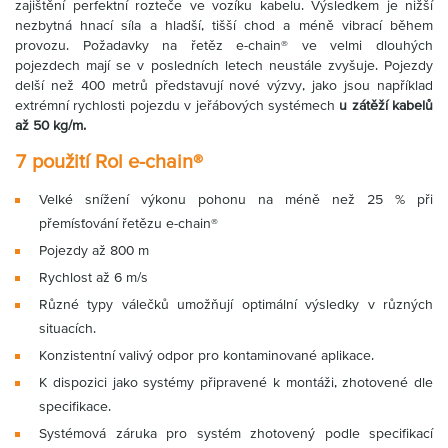
zajištění perfektní rozteče ve vozíku kabelu. Výsledkem je nižší
nezbytná hnací síla a hladší, tišší chod a méně vibrací během
provozu. Požadavky na řetěz e-chain® ve velmi dlouhých
pojezdech mají se v posledních letech neustále zvyšuje. Pojezdy
delší než 400 metrů představují nové výzvy, jako jsou například
extrémní rychlosti pojezdu v jeřábových systémech
u zátěží kabelů
až 50 kg/m.
7 použití Rol e-chain®
Velké snížení výkonu pohonu na méně než 25 % při
přemísťování řetězu e-chain®
Pojezdy až 800 m
Rychlost až 6 m/s
Různé typy válečků umožňují optimální výsledky v různých
situacích.
Konzistentní valivý odpor pro kontaminované aplikace.
K dispozici jako systémy připravené k montáži, zhotovené dle
specifikace.
Systémová záruka pro systém zhotovený podle specifikací