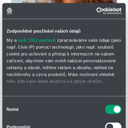
Zodpovědné používání vašich údajů
My a
naši 1022 partneři
zpracováváme vaše údaje (jako
Rol e-chain®
např. číslo IP) pomocí technologií, jako např. souborů
NOVINKY
cookie pro uchování a přístup k informacím na vašem
zařízení, abychom vám mohli nabízet personalizované
reklamy a obsah, měření reklam a obsahu, náhled na
návštěvníky a vývoj produktů. Máte možnosti ohledně
toho, kdo vaše údaje používá a k jakým účelům.
Pokud to povolíte, rádi bychom také:
Shromažďovali informace o vaší geografické poloze,
Výběr
Nutné
které mohou být přesné na několik metrů
souhlasu
Identifikovali vaše zařízení pomocí aktivního
skenování pro konkrétní charakteristiky (otisk prstu)
Preferenční