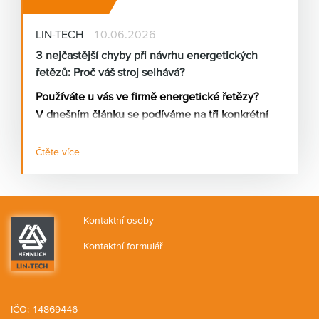
LIN-TECH
10.06.2026
3 nejčastější chyby při návrhu energetických
řetězů: Proč váš stroj selhává?
Používáte u vás ve firmě energetické řetězy?
V dnešním článku se podíváme na tři konkrétní
příčiny toho, proč energetický řetěz nefunguje
tak, jak má.
Čtěte více
Kontaktní osoby
Kontaktní formulář
IČO: 14869446