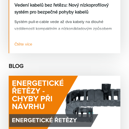
Vedení kabelů bez řetězu: Nový nízkoprofilový
systém pro bezpečné pohyby kabelů
Systém pull-e-cable vede až dva kabely na dlouhé
vzdálenosti kompaktním a nízkonákladovým způsobem
a šetří až 50 % instalačního prostoru.
Čtěte více
BLOG