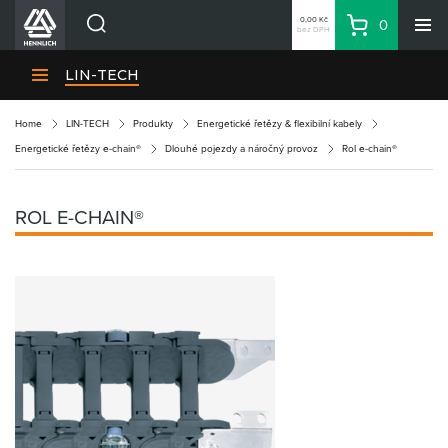
0,00 Kč
0
bez DPH
Košík
Hledat
Divize HENNLICH
LIN-TECH
Produkty
Home
LIN-TECH
Produkty
Energetické řetězy & flexibilní kabely
Aktuality
Energetické řetězy e-chain®
Dlouhé pojezdy a náročný provoz
Rol e-chain®
Blog
Kariéra
ROL E-CHAIN®
O firmě
Kontakty
CS
Přihlásit se
CZK
Nákupní seznam