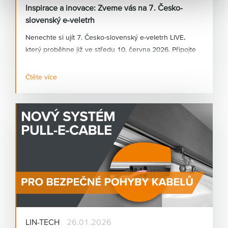
Inspirace a inovace: Zveme vás na 7. Česko-
slovenský e-veletrh
Nenechte si ujít 7. Česko-slovenský e-veletrh LIVE,
který proběhne již ve středu 10. června 2026. Připojte
se k našemu exkluzivnímu živému vysílání přímo ze
stánku igus® v Kolíně nad Rýnem. Naši specialisté vám
Čtěte více
představí nejnovější trendy a inovace z oblasti
motion
plastics®.
LIN-TECH
26.01.2026