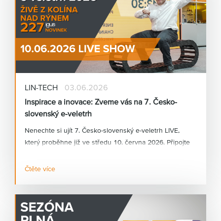
urgentní servis stávajících zařízení.
LIN-TECH
03.06.2026
Inspirace a inovace: Zveme vás na 7. Česko-
slovenský e-veletrh
Nenechte si ujít 7. Česko-slovenský e-veletrh LIVE,
který proběhne již ve středu 10. června 2026. Připojte
se k našemu exkluzivnímu živému vysílání přímo ze
stánku igus® v Kolíně nad Rýnem. Naši specialisté vám
Čtěte více
představí nejnovější trendy a inovace z oblasti
motion
plastics®.