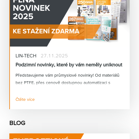
LIN-TECH
27.11.2025
Podzimní novinky, které by vám neměly uniknout
Představujeme vám průmyslové novinky! Od materiálů
bez PTFE, přes cenově dostupnou automatizaci s
humanoidními roboty, až po nové motion plastics prvky.
Čtěte více
BLOG