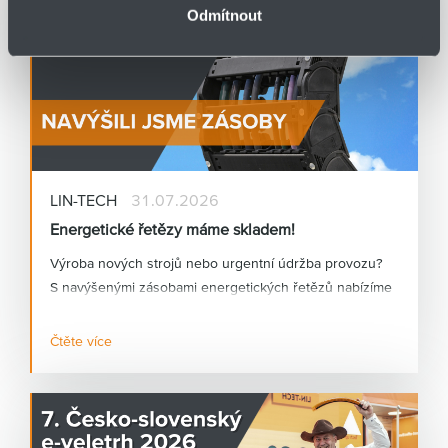
Odmítnout
LIN-TECH
31.07.2026
Energetické řetězy máme skladem!
Výroba nových strojů nebo urgentní údržba provozu?
S navýšenými zásobami energetických řetězů nabízíme
okamžité řešení pro obě oblasti.
Čtěte více
Potřebujete energetický řetěz rychle a nechcete čekat
na dlouhé dodací lhůty? Díky navýšeným skladovým
zásobám energetických řetězů vám dokážeme
nabídnout okamžité řešení pro výrobu nových strojů i