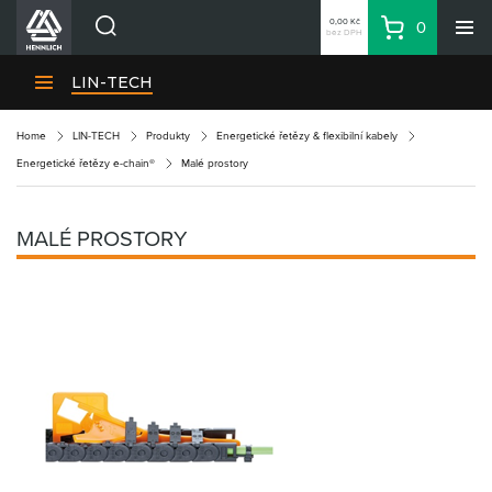
0,00 Kč
0
bez DPH
Košík
Hledat
Divize HENNLICH
LIN-TECH
Produkty
Home
LIN-TECH
Produkty
Energetické řetězy & flexibilní kabely
Aktuality
Energetické řetězy e-chain®
Malé prostory
Blog
Kariéra
MALÉ PROSTORY
O firmě
Kontakty
CS
Přihlásit se
CZK
Nákupní seznam