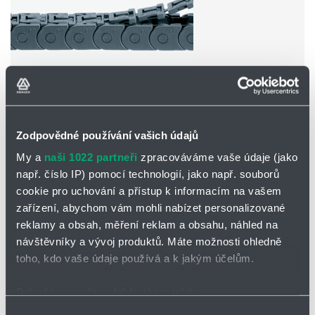
Zodpovědné používání vašich údajů
My a
naši 1022 partneři
zpracováváme vaše údaje (jako
např. číslo IP) pomocí technologií, jako např. souborů
cookie pro uchování a přístup k informacím na vašem
Zipper
zařízení, abychom vám mohli nabízet personalizované
Vnitřní výška: 9 až 32 mm
reklamy a obsah, měření reklam a obsahu, náhled na
Rychlá instalace díky principu zipu
návštěvníky a vývoj produktů. Máte možnosti ohledně
Podkategorie
toho, kdo vaše údaje používá a k jakým účelům.
Pokud to povolíte, rádi bychom také:
Shromažďovali informace o vaší geografické poloze,
Výběr