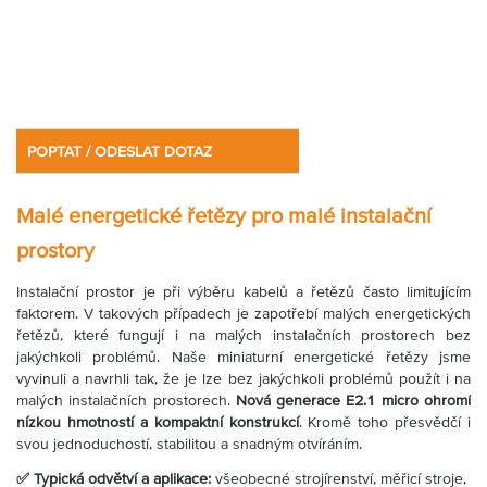
Partner
Zone
POPTAT / ODESLAT DOTAZ
Malé energetické řetězy pro malé instalační
prostory
Instalační prostor je při výběru kabelů a řetězů často limitujícím
faktorem. V takových případech je zapotřebí malých energetických
řetězů, které fungují i na malých instalačních prostorech bez
jakýchkoli problémů. Naše miniaturní energetické řetězy jsme
vyvinuli a navrhli tak, že je lze bez jakýchkoli problémů použít i na
malých instalačních prostorech.
Nová generace E2.1 micro ohromí
nízkou hmotností a kompaktní konstrukcí
. Kromě toho přesvědčí i
svou jednoduchostí, stabilitou a snadným otvíráním.
✅ Typická odvětví a aplikace:
všeobecné strojírenství, měřicí stroje,