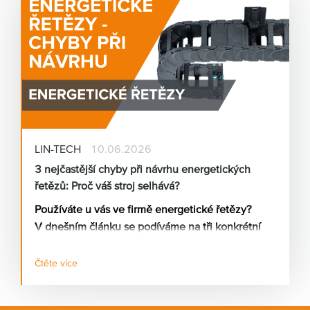
LIN-TECH
10.06.2026
3 nejčastější chyby při návrhu energetických
řetězů: Proč váš stroj selhává?
Používáte u vás ve firmě energetické řetězy?
V dnešním článku se podíváme na tři konkrétní
příčiny toho, proč energetický řetěz nefunguje
tak, jak má.
Čtěte více