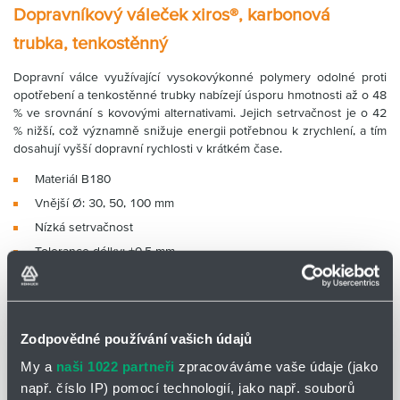
Dopravníkový váleček xiros®, karbonová
trubka, tenkostěnný
Dopravní válce využívající vysokovýkonné polymery odolné proti
opotřebení a tenkostěnné trubky nabízejí úsporu hmotnosti až o 48
% ve srovnání s kovovými alternativami. Jejich setrvačnost je o 42
% nižší, což významně snižuje energii potřebnou k zrychlení, a tím
dosahují vyšší dopravní rychlosti v krátkém čase.
Materiál B180
Vnější Ø: 30, 50, 100 mm
Nízká setrvačnost
Tolerance délky: ±0,5 mm
NOVINKY
Zodpovědné používání vašich údajů
My a
naši 1022 partneři
zpracováváme vaše údaje (jako
např. číslo IP) pomocí technologií, jako např. souborů