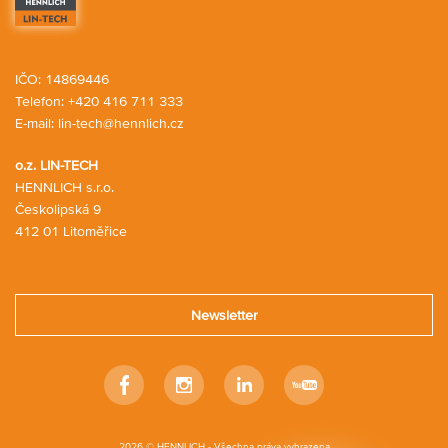
IČO: 14869446
Telefon:
+420 416 711 333
E-mail:
lin-tech@hennlich.cz
o.z. LIN-TECH
HENNLICH s.r.o.
Českolipská 9
412 01 Litoměřice
Newsletter
Facebook
Instagram
Linkedin
Youtube
2026 © HENNLICH - Všechna práva vyhrazena