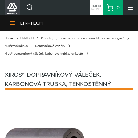
0,00 Kč
0
bez DPH
Košík
Hledat
Divize HENNLICH
LIN-TECH
Produkty
Home
LIN-TECH
Produkty
Kluzná pouzdra a lineární kluzná vedení igus®
Aktuality
Kuličková ložiska
Dopravníkové válečky
Blog
xiros® dopravníkový váleček, karbonová trubka, tenkostěnný
Kariéra
O firmě
XIROS® DOPRAVNÍKOVÝ VÁLEČEK,
Kontakty
KARBONOVÁ TRUBKA, TENKOSTĚNNÝ
CS
Přihlásit se
CZK
Nákupní seznam