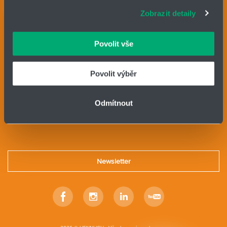
adekvátní informace a správné fungování stránek. S
Zobrazit detaily
vašimi údaji zacházíme citlivě, děkujeme za projevení
důvěry.
IČO: 14869446
Povolit vše
Telefon:
+420 416 711 333
E-mail:
lin-tech@hennlich.cz
Povolit výběr
o.z. LIN-TECH
HENNLICH s.r.o.
Odmítnout
Českolipská 9
412 01 Litoměřice
Newsletter
Facebook
Instagram
Linkedin
Youtube