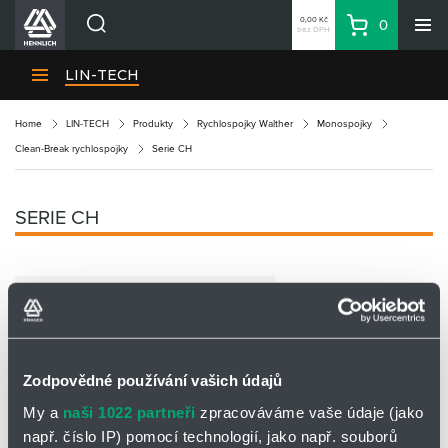
0,00 Kč
0
bez DPH
Košík
Hledat
Divize HENNLICH
LIN-TECH
Produkty
Home
LIN-TECH
Produkty
Rychlospojky Walther
Monospojky
Aktuality
Clean-Break rychlospojky
Serie CH
Blog
Kariéra
SERIE CH
O firmě
Kontakty
CS
Přihlásit se
CZK
Zodpovědné používání vašich údajů
Nákupní seznam
My a
naši 1022 partneři
zpracováváme vaše údaje (jako
např. číslo IP) pomocí technologií, jako např. souborů