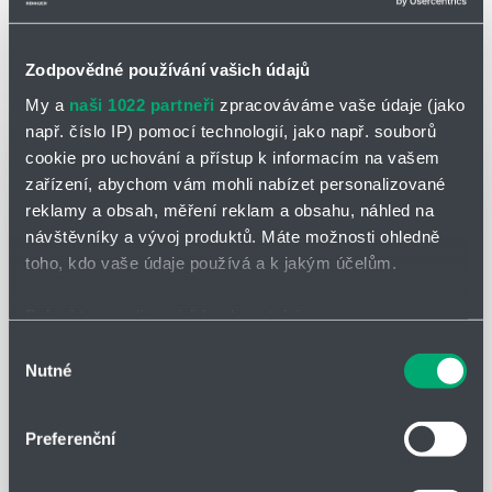
Úprava stlačeného vzduchu
Podkategorie
Zodpovědné používání vašich údajů
My a
naši 1022 partneři
zpracováváme vaše údaje (jako
NOVINKY
např. číslo IP) pomocí technologií, jako např. souborů
cookie pro uchování a přístup k informacím na vašem
zařízení, abychom vám mohli nabízet personalizované
reklamy a obsah, měření reklam a obsahu, náhled na
návštěvníky a vývoj produktů. Máte možnosti ohledně
toho, kdo vaše údaje používá a k jakým účelům.
Pokud to povolíte, rádi bychom také:
Shromažďovali informace o vaší geografické poloze,
Výběr
Nutné
které mohou být přesné na několik metrů
souhlasu
Identifikovali vaše zařízení pomocí aktivního
LIN-TECH
31.07.2026
skenování pro konkrétní charakteristiky (otisk prstu)
Využijte zbývající čas a objednejte za stávající
Preferenční
Zjistěte více o tom, jak zpracováváme vaše osobní
ceny
údaje, a nastavte si předvolby v
části s podrobnostmi
.