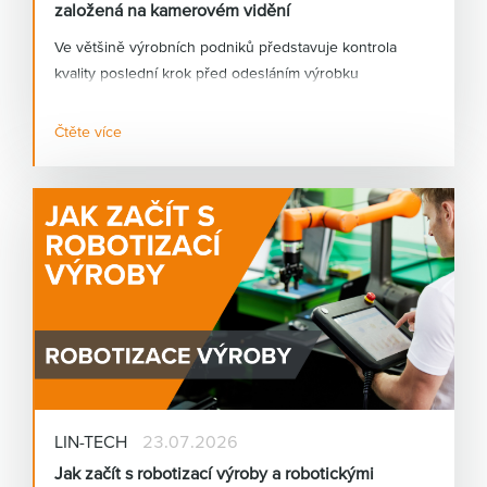
založená na kamerovém vidění
Ve většině výrobních podniků představuje kontrola
kvality poslední krok před odesláním výrobku
zákazníkovi. Přesto bývá stále ve velké míře závislá na
lidském faktoru. Únava, rozdílné zkušenosti operátorů
Čtěte více
nebo vysoké tempo výroby mohou vést k tomu, že
některé vady zůstanou neodhaleny.
LIN-TECH
23.07.2026
Jak začít s robotizací výroby a robotickými