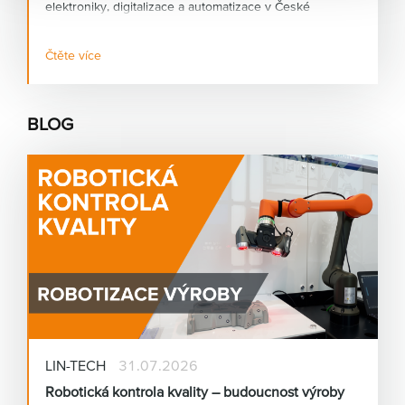
elektroniky, digitalizace a automatizace v České
republice.
Děkujeme za pochopení a těšíme se na další společné
projekty.
Čtěte více
BLOG
LIN-TECH
31.07.2026
Robotická kontrola kvality – budoucnost výroby