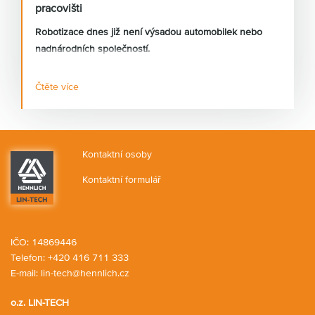
pracovišti
Robotizace dnes již není výsadou automobilek nebo
nadnárodních společností.
Čtěte více
Stále častěji se s požadavky na automatizaci setkávám i
u malých a středních výrobních firem, které řeší
nedostatek kvalifikovaných pracovníků, rostoucí mzdové
náklady nebo požadavky na stabilní kvalitu výroby.
Kontaktní osoby
Kontaktní formulář
IČO: 14869446
Telefon:
+420 416 711 333
E-mail:
lin-tech@hennlich.cz
o.z. LIN-TECH