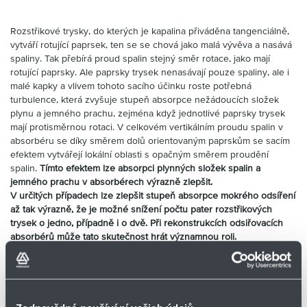
Partner
Zone
Rozstřikové trysky, do kterých je kapalina přiváděna tangenciálně,
vytváří rotující paprsek, ten se se chová jako malá vývěva a nasává
spaliny. Tak přebírá proud spalin stejný směr rotace, jako mají
rotující paprsky. Ale paprsky trysek nenasávají pouze spaliny, ale i
malé kapky a vlivem tohoto sacího účinku roste potřebná
turbulence, která zvyšuje stupeň absorpce nežádoucích složek
plynu a jemného prachu, zejména když jednotlivé paprsky trysek
mají protisměrnou rotaci. V celkovém vertikálním proudu spalin v
absorbéru se díky směrem dolů orientovaným paprskům se sacím
efektem vytvářejí lokální oblasti s opačným směrem proudění
spalin.
Tímto efektem lze absorpci plynných složek spalin a
jemného prachu v absorbérech výrazně zlepšit.
V určitých případech lze zlepšit stupeň absorpce mokrého odsíření
až tak výrazně, že je možné snížení počtu pater rozstřikových
trysek o jedno, případně i o dvě. Při rekonstrukcích odsiřovacích
absorbérů může tato skutečnost hrát významnou roli.
Odlučovače kapek pro absorbéry mokrého odsíření
Ke standardnímu vybavení absorbéru mokrého odsíření spalin patří
odlučovače kapek, jejichž úloha je zabránit úletu kapek vápenné
suspenze z předchozího absorpčního procesu. Firma Lechler
GmbH se po letech vrací do tohoto segmentu trhu s novými