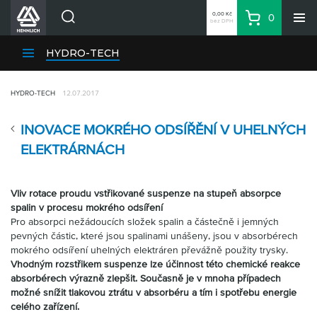
0,00 Kč
0
bez DPH
Košík
Hledat
Divize HENNLICH
HYDRO-TECH
Produkty
HYDRO-TECH
12.07.2017
Aktuality
Blog
INOVACE MOKRÉHO ODSÍŘĚNÍ V UHELNÝCH
Kariéra
ELEKTRÁRNÁCH
O firmě
Kontakty
Vliv rotace proudu vstřikované suspenze na stupeň absorpce
spalin v procesu mokrého odsíření
CS
Pro absorpci nežádoucích složek spalin a částečně i jemných
Přihlásit se
pevných částic, které jsou spalinami unášeny, jsou v absorbérech
mokrého odsíření uhelných elektráren převážně použity trysky.
CZK
Vhodným rozstřikem suspenze lze účinnost této chemické reakce
absorbérech výrazně zlepšit. Současně je v mnoha případech
Nákupní seznam
možné snížit tlakovou ztrátu v absorbéru a tím i spotřebu energie
celého zařízení.