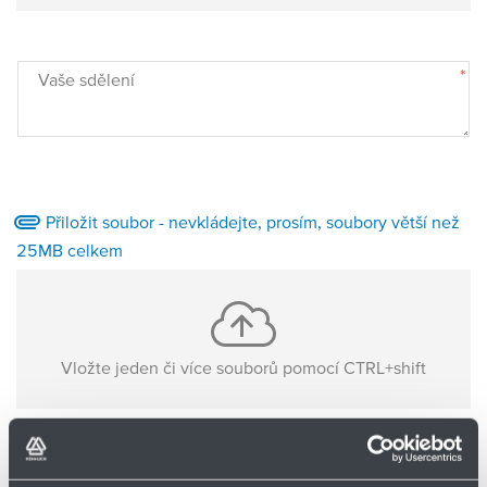
Partner
Zone
*
Vaše sdělení
Přiložit soubor - nevkládejte, prosím, soubory větší než
25MB celkem
Vložte jeden či více souborů pomocí CTRL+shift
Nejsou nahrané žádné soubory