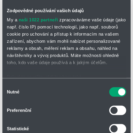
Základní informace o Vás:
Zodpovědné používání vašich údajů
*
My a
naši 1022 partneři
zpracováváme vaše údaje (jako
Jméno a příjmení
např. číslo IP) pomocí technologií, jako např. souborů
cookie pro uchování a přístup k informacím na vašem
zařízení, abychom vám mohli nabízet personalizované
Adresa
reklamy a obsah, měření reklam a obsahu, náhled na
návštěvníky a vývoj produktů. Máte možnosti ohledně
toho, kdo vaše údaje používá a k jakým účelům.
IČO
Pokud to povolíte, rádi bychom také:
Shromažďovali informace o vaší geografické poloze,
Výběr
Nutné
které mohou být přesné na několik metrů
souhlasu
Telefon
Identifikovali vaše zařízení pomocí aktivního
skenování pro konkrétní charakteristiky (otisk prstu)
Preferenční
Zjistěte více o tom, jak zpracováváme vaše osobní
Firma
údaje, a nastavte si předvolby v
části s podrobnostmi
.
Statistické
Svůj souhlas můžete kdykoliv změnit nebo odvolat v