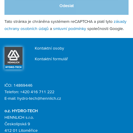
Odeslat
Tato stránka je chráněna systémem reCAPTCHA a platí tyto
zásady
ochrany osobních údajů
a
smluvní podmínky
společnosti Google.
Kontaktní osoby
Kontaktní formulář
IČO: 14869446
Telefon:
+420 416 711 222
E-mail:
hydro-tech@hennlich.cz
o.z. HYDRO-TECH
HENNLICH s.r.o.
Českolipská 9
412 01 Litoměřice