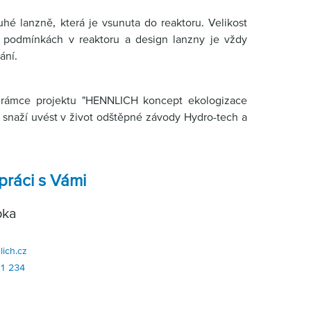
hé lanzně, která je vsunuta do reaktoru. Velikost
ch podmínkách v reaktoru a design lanzny je vždy
ání.
 rámce projektu "HENNLICH koncept ekologizace
 snaží uvést v život odštěpné závody Hydro-tech a
práci s Vámi
bka
ich.cz
11 234