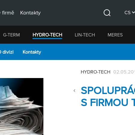
 firmě
Kontakty
CS
Hledat
DE
G-TERM
HYDRO-TECH
LIN-TECH
MERES
EN
 divizi
Kontakty
HYDRO-TECH
02.05.20
SPOLUPRÁC
S FIRMOU 