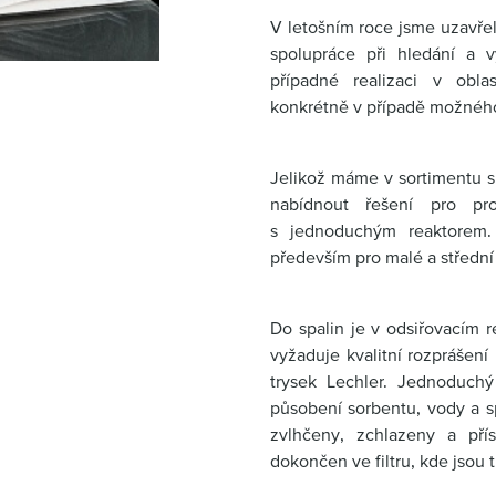
V letošním roce jsme uzavřel
spolupráce při hledání a v
případné realizaci v oblas
konkrétně v případě možného
Jelikož máme v sortimentu s
nabídnout řešení pro pr
s jednoduchým reaktorem
především pro malé a střední 
Do spalin je v odsiřovacím 
vyžaduje kvalitní rozprášen
trysek Lechler. Jednoduch
působení sorbentu, vody a sp
zvlhčeny, zchlazeny a pří
dokončen ve filtru, kde jsou 