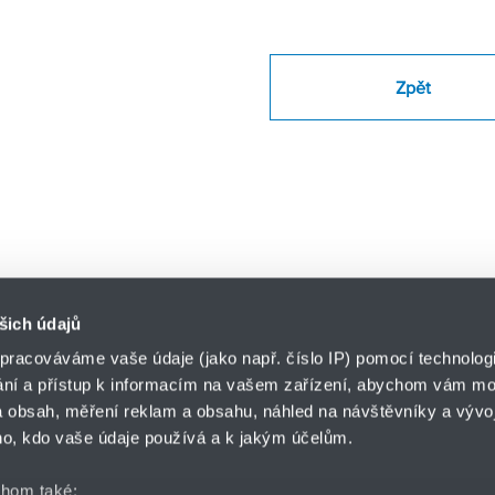
Zpět
šich údajů
pracováváme vaše údaje (jako např. číslo IP) pomocí technologií
ání a přístup k informacím na vašem zařízení, abychom vám moh
o.z. HYDRO-TECH
 obsah, měření reklam a obsahu, náhled na návštěvníky a vývoj
HENNLICH s.r.o.
ář
o, kdo vaše údaje používá a k jakým účelům.
Českolipská 9
412 01 Litoměřice
chom také: