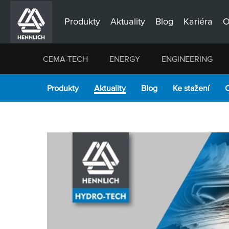
Produkty
Aktuality
Blog
Kariéra
O
CEMA-TECH
ENERGY
ENGINEERING
Produkty
Aktuality
Blog
Ke stažení
O