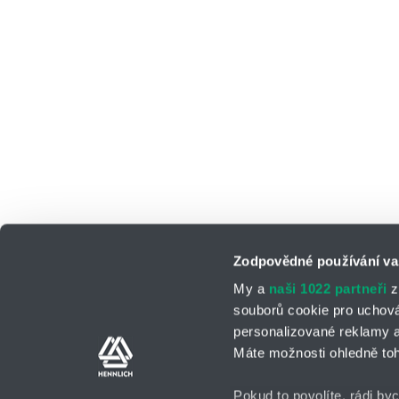
Zodpovědné používání va
My a
naši 1022 partneři
z
souborů cookie pro uchov
personalizované reklamy a
Kontaktní osoby
Kontaktní formul
Máte možnosti ohledně toh
Pokud to povolíte, rádi by