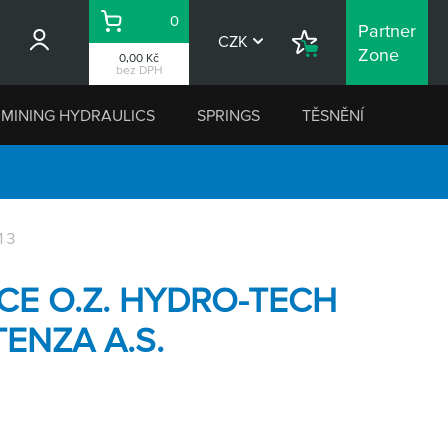
0
Partner
Košík
CZK
Nákupní
Zone
0,00 Kč
seznam
bez DPH
MINING HYDRAULICS
SPRINGS
TĚSNĚNÍ
13
E O.Z. HYDRO-TECH
TENZA A.S.