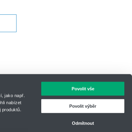
Povolit vše
, jako např.
li nabízet
Povolit výběr
 produktů.
IČO: 14869446
Telefon:
+420 416 711 222
Odmítnout
E-mail:
hydro-tech@hennlich.cz