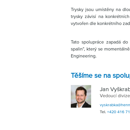
Trysky jsou umístěny na dlou
trysky závisí na konkrétní
vytvořen dle konkrétního zad
Tato spolupráce zapadá do
spalin", který se momentálně
Engineering.
Těšíme se na spolu
Jan Vyškra
Vedoucí divize
vyskrabka@hennl
Tel.
+420 416 7