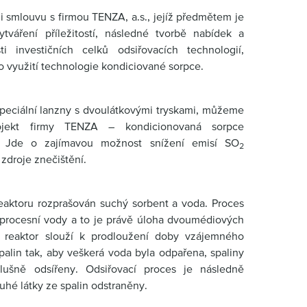
i smlouvu s firmou TENZA, a.s., jejíž předmětem je
ytváření příležitostí, následné tvorbě nabídek a
ti investičních celků odsiřovacích technologií,
 využití technologie kondiciované sorpce.
peciální lanzny s dvoulátkovými tryskami, můžeme
ojekt firmy TENZA – kondicionovaná sorpce
. Jde o zajímavou možnost snížení emisí SO
2
zdroje znečištění.
reaktoru rozprašován suchý sorbent a voda. Proces
í procesní vody a to je právě úloha dvoumédiových
ý reaktor slouží k prodloužení doby vzájemného
alin tak, aby veškerá voda byla odpařena, spaliny
slušně odsířeny. Odsiřovací proces je následně
tuhé látky ze spalin odstraněny.