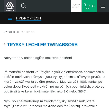
0,00 Kč
0
bez DPH
Košík
Hledat
Divize HENNLICH
HYDRO-TECH
Produkty
HYDRO-TECH
29.03.2012
Aktuality
Blog
TRYSKY LECHLER TWINABSORB
Kariéra
O firmě
Nový trend v technologiích mokrého odsíření
Kontakty
Při mokrém odsíření kouřových plynů v elektrárnách, spalovnách a
CS
dalších odvětvích průmyslu jsou trysky jedním z klíčových prvků, na
Přihlásit se
kterém záleží kvalita celého procesu. Musí zaručit 100% funkci po
celou dobu životnosti v extrémně náročných podmínkách, proto se
CZK
používají také keramické materiály, jako SiC nebo SiSiC.
Nákupní seznam
Nyní jsou nejmodernějším trendem trysky TwinAbsorb, které
zvyšují efektivitu procesu mokrého odsíření, snižují provozní a