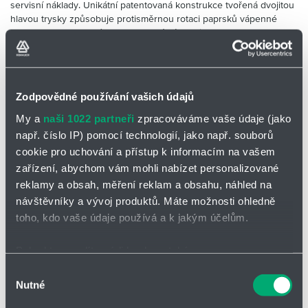
servisní náklady. Unikátní patentovaná konstrukce tvořená dvojitou
Partner
Zone
hlavou trysky způsobuje protisměrnou rotaci paprsků vápenné
suspenze a tvorbu zón tzv. sekundární atomizace kapek. Oba tyto
jevy mají zásadní vliv na proudění spalin v absorbéru a tím na
chemickou reakci jejímž výsledkem je redukce SO2. Trysky jsou
dodávány ve variantách s rozstřikem dutého a plného kužele. V
roce 2016 vstoupí v platnost přísnější limity emisí a proto zvýšení
Zodpovědné používání vašich údajů
efektivity procesu odsíření je v současnosti nanejvýš aktuální.
Firma Hennlich je připravena s tímto řešením pomoci.
My a
naši 1022 partneři
zpracováváme vaše údaje (jako
např. číslo IP) pomocí technologií, jako např. souborů
cookie pro uchování a přístup k informacím na vašem
zařízení, abychom vám mohli nabízet personalizované
Těšíme se na spolupráci s Vámi
reklamy a obsah, měření reklam a obsahu, náhled na
Jan Vyškrabka
návštěvníky a vývoj produktů. Máte možnosti ohledně
toho, kdo vaše údaje používá a k jakým účelům.
Vedoucí divize
vyskrabka@hennlich.cz
Pokud to povolíte, rádi bychom také:
Tel.
+420 416 711 234
Shromažďovali informace o vaší geografické poloze,
Výběr
Nutné
které mohou být přesné na několik metrů
souhlasu
Identifikovali vaše zařízení pomocí aktivního