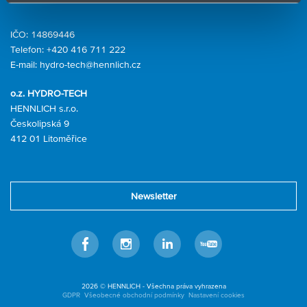
IČO: 14869446
Telefon:
+420 416 711 222
E-mail:
hydro-tech@hennlich.cz
o.z. HYDRO-TECH
HENNLICH s.r.o.
Českolipská 9
412 01 Litoměřice
Newsletter
Facebook
Instagram
Linkedin
Youtube
2026 © HENNLICH - Všechna práva vyhrazena
GDPR
Všeobecné obchodní podmínky
Nastavení cookies