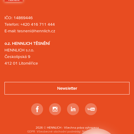
IČO: 14869446
Telefon:
+420 416 711 444
E-mail:
tesneni@hennlich.cz
o.z. HENNLICH TĚSNĚNÍ
HENNLICH s.r.o.
Českolipská 9
412 01 Litoměřice
Newsletter
Facebook
Instagram
Linkedin
Youtube
2026 © HENNLICH - Všechna práva vyhrazena
GDPR
Všeobecné obchodní podmínky
Nastavení cookies