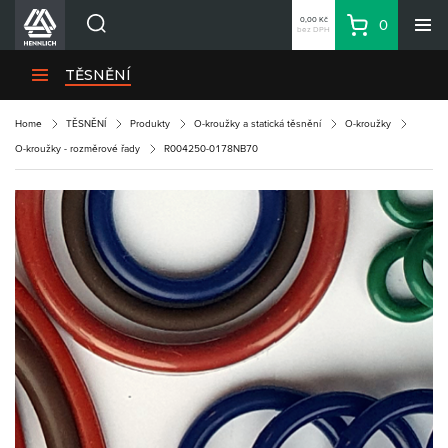
0,00 Kč
0
bez DPH
Košík
Hledat
Divize HENNLICH
TĚSNĚNÍ
Produkty
Home
TĚSNĚNÍ
Produkty
O-kroužky a statická těsnění
O-kroužky
Aktuality
O-kroužky - rozměrové řady
R004250-0178NB70
Blog
Kariéra
O firmě
Kontakty
CS
Přihlásit se
CZK
Nákupní seznam