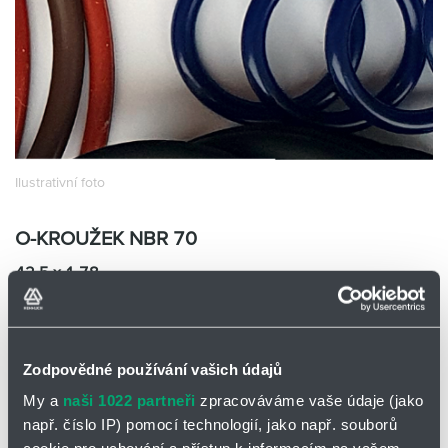
Partner
Zone
Ilustrativní foto
O-KROUŽEK NBR 70
42.5 x 1.78
R004250-0178NB70
Skladem
Ano
0 ks a více
375,00
Kč/ks
Zodpovědné používání vašich údajů
375,00
Kč
My a
naši 1022 partneři
zpracováváme vaše údaje (jako
např. číslo IP) pomocí technologií, jako např. souborů
Přidat
Hlídací
Bez DPH
na
pes