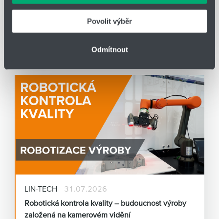
republice.
Děkujeme za pochopení a těšíme se na další společné
Povolit výběr
projekty.
Čtěte více
Odmítnout
BLOG
LIN-TECH
31.07.2026
Robotická kontrola kvality – budoucnost výroby
založená na kamerovém vidění