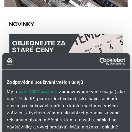
NOVINKY
Zodpovědné používání vašich údajů
My a
naši 1022 partneři
zpracováváme vaše údaje (jako
např. číslo IP) pomocí technologií, jako např. souborů
LIN-TECH
31.07.2026
cookie pro uchování a přístup k informacím na vašem
Využijte zbývající čas a objednejte za stávající
zařízení, abychom vám mohli nabízet personalizované
ceny
reklamy a obsah, měření reklam a obsahu, náhled na
návštěvníky a vývoj produktů. Máte možnosti ohledně
Vážení zákazníci,