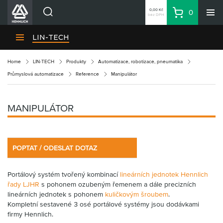
0,00 Kč
0
bez DPH
Košík
Hledat
Divize HENNLICH
LIN-TECH
Produkty
Home
LIN-TECH
Produkty
Automatizace, robotizace, pneumatika
Aktuality
Průmyslová automatizace
Reference
Manipulátor
Blog
Kariéra
MANIPULÁTOR
O firmě
Kontakty
POPTAT / ODESLAT DOTAZ
CS
Přihlásit se
Portálový systém tvořený kombinací
lineárních jednotek Hennlich
CZK
řady LJHR
s pohonem ozubeným řemenem a dále precizních
lineárních jednotek s pohonem
kuličkovým šroubem
.
Nákupní seznam
Kompletní sestavené 3 osé portálové systémy jsou dodávkami
firmy Hennlich.