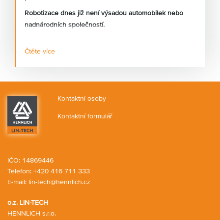
Robotizace dnes již není výsadou automobilek nebo
nadnárodních společností.
Čtěte více
Stále častěji se s požadavky na automatizaci setkávám i
u malých a středních výrobních firem, které řeší
nedostatek kvalifikovaných pracovníků, rostoucí mzdové
náklady nebo požadavky na stabilní kvalitu výroby.
Kontaktní osoby
Kontaktní formulář
IČO: 14869446
Telefon:
+420 416 711 333
E-mail:
lin-tech@hennlich.cz
o.z. LIN-TECH
HENNLICH s.r.o.