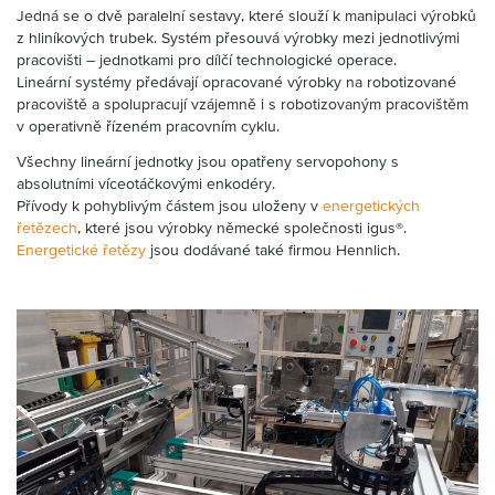
Partner
Zone
Jedná se o dvě paralelní sestavy, které slouží k manipulaci výrobků
z hliníkových trubek. Systém přesouvá výrobky mezi jednotlivými
pracovišti – jednotkami pro dílčí technologické operace.
Lineární systémy předávají opracované výrobky na robotizované
pracoviště a spolupracují vzájemně i s robotizovaným pracovištěm
v operativně řízeném pracovním cyklu.
Všechny lineární jednotky jsou opatřeny servopohony s
absolutními víceotáčkovými enkodéry.
Přívody k pohyblivým částem jsou uloženy v
energetických
řetězech
, které jsou výrobky německé společnosti igus®.
Energetické řetězy
jsou dodávané také firmou Hennlich.