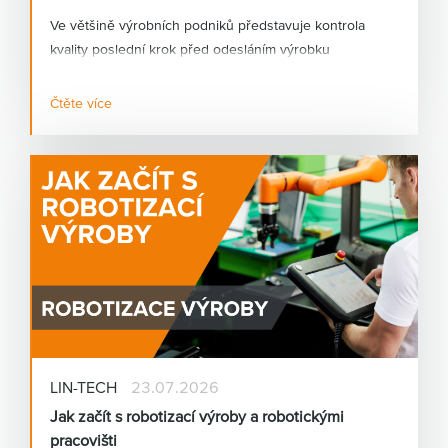
Ve většině výrobních podniků představuje kontrola
kvality poslední krok před odesláním výrobku
zákazníkovi. Přesto bývá stále ve velké míře závislá na
lidském faktoru. Únava, rozdílné zkušenosti operátorů
Čtěte více
nebo vysoké tempo výroby mohou vést k tomu, že
některé vady zůstanou neodhaleny.
LIN-TECH
23.07.2026
Jak začít s robotizací výroby a robotickými
pracovišti