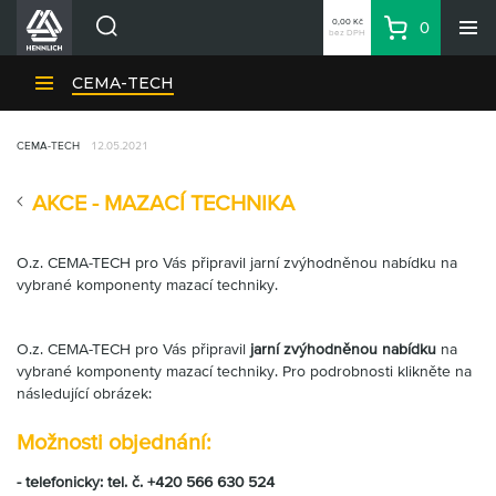
0,00 Kč
0
bez DPH
Košík
Hledat
Divize HENNLICH
CEMA-TECH
Produkty
CEMA-TECH
12.05.2021
Aktuality
Blog
AKCE - MAZACÍ TECHNIKA
Kariéra
O firmě
O.z. CEMA-TECH pro Vás připravil jarní zvýhodněnou nabídku na
vybrané komponenty mazací techniky.
Kontakty
CS
O.z. CEMA-TECH pro Vás připravil
jarní zvýhodněnou nabídku
na
Přihlásit se
vybrané komponenty mazací techniky. Pro podrobnosti klikněte na
následující obrázek:
CZK
Nákupní seznam
Možnosti objednání:
- telefonicky: tel. č. +420 566 630 524