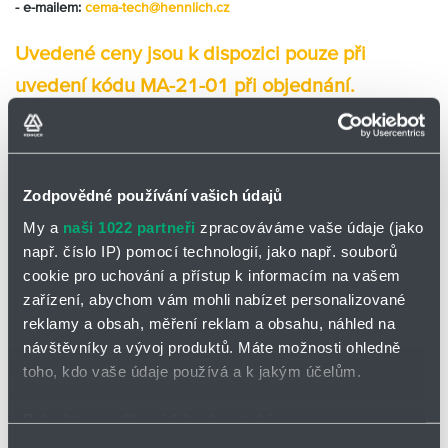
- e-mailem:
cema-tech@hennlich.cz
Partner
Zone
Uvedené ceny jsou k dispozici pouze při
uvedení kódu MA-21-01 při objednání.
Uvedené ceny jsou bez DPH a bez nákladů na dopravu a
balení:
120 Kč - menší komponenty
500 Kč - komponenty zasílané na paletě
Zodpovědné používání vašich údajů
Platba je možná rovněž v EURO. Cena by byla stanovena
My a
naši 1022 partneři
zpracováváme vaše údaje (jako
dle aktuálního kurzu ČNB.
např. číslo IP) pomocí technologií, jako např. souborů
cookie pro uchování a přístup k informacím na vašem
Kompletní sortiment naší mazací techniky naleznete
ZDE.
zařízení, abychom vám mohli nabízet personalizované
reklamy a obsah, měření reklam a obsahu, náhled na
návštěvníky a vývoj produktů. Máte možnosti ohledně
Těšíme se na spolupráci s Vámi
toho, kdo vaše údaje používá a k jakým účelům.
Ing. Milan Dvořák
Pokud to povolíte, rádi bychom také:
Vedoucí divize
Shromažďovali informace o vaší geografické poloze,