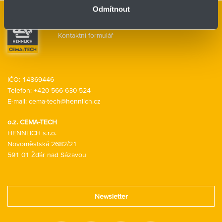
Odmítnout
Kontaktní osoby
Kontaktní formulář
IČO: 14869446
Telefon:
+420 566 630 524
E-mail:
cema-tech@hennlich.cz
o.z. CEMA-TECH
HENNLICH s.r.o.
Novoměstská 2682/21
591 01 Žďár nad Sázavou
Newsletter