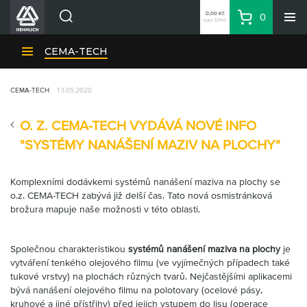
0,00 Kč
0
bez DPH
Košík
Hledat
Divize HENNLICH
CEMA-TECH
Produkty
CEMA-TECH
13.05.2020
Aktuality
Blog
O. Z. CEMA-TECH VYDÁVÁ NOVÉ INFO
Kariéra
"SYSTÉMY NANÁŠENÍ MAZIV NA PLOCHY"
O firmě
Komplexními dodávkemi systémů nanášení maziva na plochy se
Kontakty
o.z. CEMA-TECH zabývá již delší čas. Tato nová osmistránková
CS
brožura mapuje naše možnosti v této oblasti.
Přihlásit se
CZK
Společnou charakteristikou
systémů nanášení maziva na plochy
je
vytváření tenkého olejového filmu (ve vyjímečných případech také
Nákupní seznam
tukové vrstvy) na plochách různých tvarů. Nejčastějšími aplikacemi
bývá nanášení olejového filmu na polotovary (ocelové pásy,
kruhové a jiné přístřihy) před jejich vstupem do lisu (operace