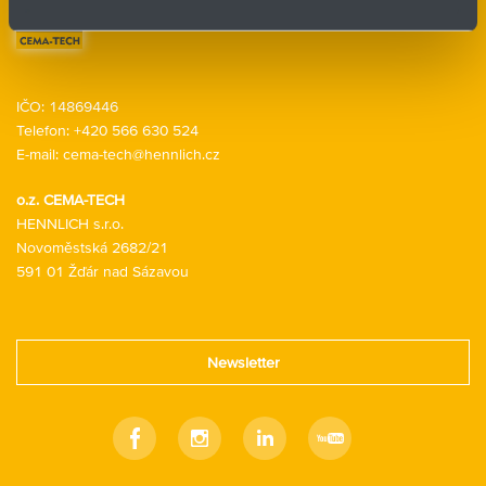
Kontaktní formulář
IČO: 14869446
Telefon:
+420 566 630 524
E-mail:
cema-tech@hennlich.cz
o.z. CEMA-TECH
HENNLICH s.r.o.
Novoměstská 2682/21
591 01 Žďár nad Sázavou
Newsletter
Facebook
Instagram
Linkedin
Youtube