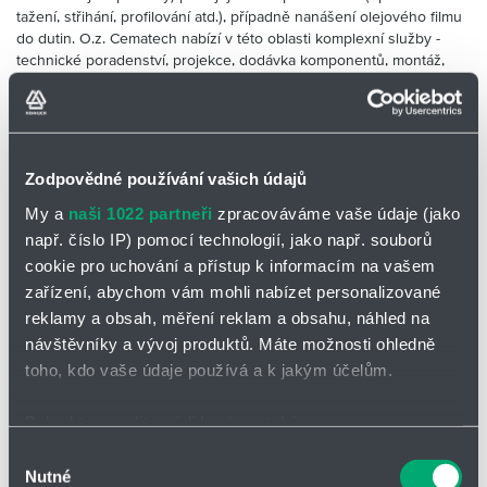
Partner
Zone
tažení, střihání, profilování atd.), případně nanášení olejového filmu
do dutin. O.z. Cematech nabízí v této oblasti komplexní služby -
technické poradenství, projekce, dodávka komponentů, montáž,
uvedení do provozu, zaškolení obsluhy, technická dokumentace,
záruční i pozáruční servis, náhradní díly. Našimi hlavními dodavateli
jsou
Raziol Zibulla & Sohn a
SKF. Bližší technické podrobnosti o
našich systémech nanášení maziv na plochy naleznete
ZDE. Tuto
novou brožuru si můžete prohlédnout
ZDE. Pokud byste ve Vašem
Zodpovědné používání vašich údajů
provozu chtěli vyřešit tuto problematiku,
kontaktujte nás, rádi Vás
osobně navštívíme a navrhneme Vám řešení šité na míru Vašim
My a
naši 1022 partneři
zpracováváme vaše údaje (jako
konkrétním provozním podmínkám.
Kolektiv o. z. CEMA-TECH
např. číslo IP) pomocí technologií, jako např. souborů
cookie pro uchování a přístup k informacím na vašem
zařízení, abychom vám mohli nabízet personalizované
reklamy a obsah, měření reklam a obsahu, náhled na
Těšíme se na spolupráci s Vámi
návštěvníky a vývoj produktů. Máte možnosti ohledně
Ing. Milan Dvořák
toho, kdo vaše údaje používá a k jakým účelům.
Vedoucí divize
Pokud to povolíte, rádi bychom také:
dvorak@hennlich.cz
Shromažďovali informace o vaší geografické poloze,
Výběr
Tel.
+420 566 503 591
Nutné
které mohou být přesné na několik metrů
souhlasu