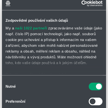
Partner
Zone
případě zájmu Vám rádi zajistíme volnou vstupenku. Kontaktujte nás
na e-mail:
cema-tech@hennlich.cz
Těšíme se na Vaši návštěvu. Tým
o.z.
CEMA-TECH
firmy
HENNLICH s.r.o.
Zodpovědné používání vašich údajů
My a
naši 1022 partneři
zpracováváme vaše údaje (jako
Těšíme se na spolupráci s Vámi
např. číslo IP) pomocí technologií, jako např. souborů
cookie pro uchování a přístup k informacím na vašem
Ing. Milan Dvořák
zařízení, abychom vám mohli nabízet personalizované
Vedoucí divize
reklamy a obsah, měření reklam a obsahu, náhled na
návštěvníky a vývoj produktů. Máte možnosti ohledně
dvorak@hennlich.cz
toho, kdo vaše údaje používá a k jakým účelům.
Tel.
+420 566 503 591
Pokud to povolíte, rádi bychom také:
Shromažďovali informace o vaší geografické poloze,
Výběr
Zpět
Nutné
které mohou být přesné na několik metrů
souhlasu
Identifikovali vaše zařízení pomocí aktivního
skenování pro konkrétní charakteristiky (otisk prstu)
Preferenční
Zjistěte více o tom, jak zpracováváme vaše osobní