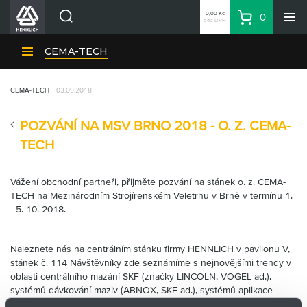
0,00 Kč
0
bez DPH
Košík
Hledat
Divize HENNLICH
CEMA-TECH
Produkty
CEMA-TECH
03.09.2018
Aktuality
Blog
POZVÁNÍ NA MSV BRNO 2018 - O. Z. CEMA-
Kariéra
TECH
O firmě
Vážení obchodní partneři, přijměte pozvání na stánek o. z. CEMA-
Kontakty
TECH na Mezinárodním Strojírenském Veletrhu v Brně v termínu 1.
CS
- 5. 10. 2018.
Přihlásit se
CZK
Naleznete nás na centrálním stánku firmy HENNLICH v pavilonu V,
stánek č. 114 Návštěvníky zde seznámíme s nejnovějšími trendy v
Nákupní seznam
oblasti
centrálního mazání SKF (značky LINCOLN, VOGEL ad.),
systémů dávkování maziv (
ABNOX, SKF ad.),
systémů aplikace
maziv na plochy (
RAZIOL, SKF ad.),
mazací techniky a
maziv. V